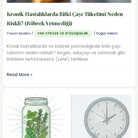
Kronik Hastalıklarda Bitki Çayı Tüketimi Neden
Riskli? (Böbrek Yetmezliği)
Yorum bırakın
/
/
Doğal Hekim
YAN ETKILER VE ETKILEŞIMLER
Kronik hastalıklarda ve böbrek yetmezliğinde bitki çayı
tüketimi neden risklidir? Isırgan, adaçayı ve sarımsak gibi
bitkilerin nefrotoksisite (zehir) tehlikesi.
Kronik
Read More »
Hastalıklarda
Bitki
Çayı
Tüketimi
Neden
Riskli?
(Böbrek
Yetmezliği)