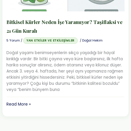
Bitkisel Kürler Neden İşe Yaramıyor? Taşiflaksi ve
21 Gün Kuralı
5 Yorum
/
/
Doğal Hekim
YAN ETKILER VE ETKILEŞIMLER
Doğal yaşamı benimseyenlerin sıkça yaşadığı bir hayal
kırıklığı vardır: Bir bitki çayına veya küre başlarsınız, ilk hafta
harika sonuçlar alırsınız, ödem atarsınız veya kilonuz düşer.
Ancak 3. veya 4. haftada, her şeyi aynı yapmanıza rağmen
etkisini yitirdiğini hissedersiniz. Peki, bitkisel kürler neden işe
yaramıyor? Çoğu kişi bu durumu “bitkinin kalitesi bozuldu”
veya “benim bünyem buna
Bitkisel
Read More »
Kürler
Neden
İşe
Yaramıyor?