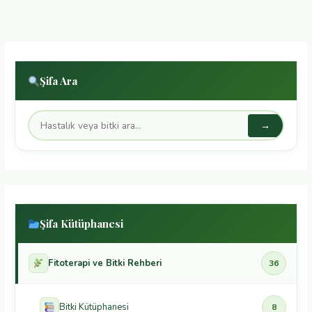
Taşiflaksi
ve
21
Gün
Kuralı
Şifa Ara
→
Şifa Kütüphanesi
Fitoterapi ve Bitki Rehberi
36
Bitki Kütüphanesi
8