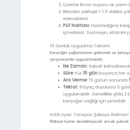
Üzerine limon suyunu ve yarım 
Blenderı yaklaşık 1-1.5 dakika çal
edeceksiniz.
Püf Noktası:
Hazırladığınız karı
içmelisiniz. Süzmeyin, vitamini 
15 Günlük Uygulama Takvimi
Karaciğer yağlanmasını gidermek ve tansiyo
çerçevesinde uygulanmalıdır:
Ne Zaman:
Sabah kahvaltısın
Süre:
Kür
15 gün
boyunca her sab
Ara Verme:
15 günün sonunda
Tekrar:
İhtiyaç duyulursa 5 gün
uygulanabilir. Genellikle yılda 
karaciğer sağlığı için yeterlidir.
Kritik Uyarı: Tansiyon Şakaya Gelmez!
Bitkisel kürler destekleyicidir ancak yüksek