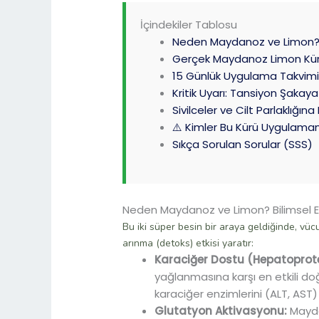
İçindekiler Tablosu
Neden Maydanoz ve Limon? Bi
Gerçek Maydanoz Limon Kürü
15 Günlük Uygulama Takvim
Kritik Uyarı: Tansiyon Şakay
Sivilceler ve Cilt Parlaklığına 
⚠️ Kimler Bu Kürü Uygulama
Sıkça Sorulan Sorular (SSS)
Neden Maydanoz ve Limon? Bilimsel Et
Bu iki süper besin bir araya geldiğinde, vüc
arınma (detoks) etkisi yaratır:
Karaciğer Dostu (Hepatoprote
yağlanmasına karşı en etkili doğa
karaciğer enzimlerini (ALT, AST
Glutatyon Aktivasyonu:
Mayda