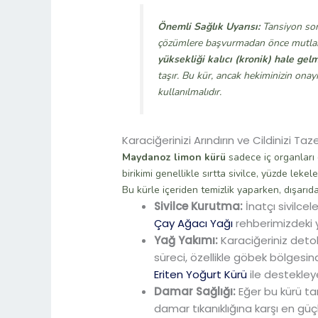
Önemli Sağlık Uyarısı:
Tansiyon soru
çözümlere başvurmadan önce mutlaka
yüksekliği kalıcı (kronik) hale ge
taşır. Bu kür, ancak hekiminizin onayı
kullanılmalıdır.
Karaciğerinizi Arındırın ve Cildinizi Taz
Maydanoz limon kürü
sadece iç organları d
birikimi genellikle sırtta sivilce, yüzde leke
Bu kürle içeriden temizlik yaparken, dışarıdan
Sivilce Kurutma:
İnatçı sivilcel
Çay Ağacı Yağı
rehberimizdeki y
Yağ Yakımı:
Karaciğeriniz deto
süreci, özellikle göbek bölgesi
Eriten Yoğurt Kürü
ile destekleyeb
Damar Sağlığı:
Eğer bu kürü ta
damar tıkanıklığına karşı en güç