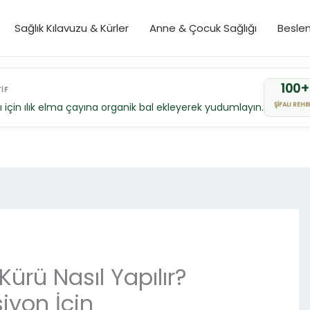
Sağlık Kılavuzu & Kürler
Anne & Çocuk Sağlığı
Besle
100+
İF
ı için ılık elma çayına organik bal ekleyerek yudumlayın.
ŞİFALI REHB
rü Nasıl Yapılır?
iyon İçin