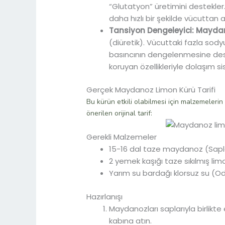
“Glutatyon” üretimini destekler.
daha hızlı bir şekilde vücuttan a
Tansiyon Dengeleyici:
Maydan
(diüretik). Vücuttaki fazla sod
basıncının dengelenmesine deste
koruyan özellikleriyle dolaşım si
Gerçek Maydanoz Limon Kürü Tarifi
Bu kürün etkili olabilmesi için malzemelerin 
önerilen orijinal tarif:
Gerekli Malzemeler
15-16 dal taze maydanoz (Saplar
2 yemek kaşığı taze sıkılmış li
Yarım su bardağı klorsuz su (Od
Hazırlanışı
Maydanozları saplarıyla birlikte
kabına atın.