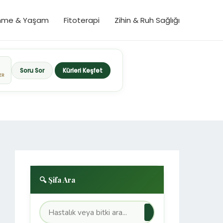
nme & Yaşam
Fitoterapi
Zihin & Ruh Sağlığı
Soru Sor
Kürleri Keşfet
ER
🔍 Şifa Ara
→