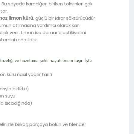
 Bu sayede karaciğer, biriken toksinleri çok
tar.
oz limon kürü
, güçlü bir idrar söktürücüdür
yumun atılmasına yardımcı olarak kan
k verir. Limon ise damar elastikiyetini
stemini rahatlatır.
tazeliği ve hazırlama şekli hayati önem taşır. İşte
ıyla birlikte)
mon suyu
a sıcaklığında)
 elinizle birkaç parçaya bölün ve blender