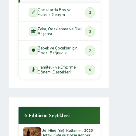
Çocuklarda Boy ve
📏
2
Fiziksel Gelişim
Zeka, Odaklanma ve Okul
🎓
3
Başarısı
Bebek ve Çocuklar İçin
🛡️
7
Doğal Bağışıklık
Hamilelik ve Emzirme
🤰
5
Dönemi Destekleri
⭐ Editörün Seçtikleri
Udi Hindi Yağı Kullanımı: 2026
Detaylı Şifa ve Dozaj Rehberi