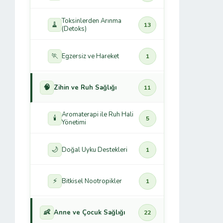
Toksinlerden Arınma
🧹
13
(Detoks)
🏃
Egzersiz ve Hareket
1
🧠
Zihin ve Ruh Sağlığı
11
Aromaterapi ile Ruh Hali
🕯️
5
Yönetimi
🌙
Doğal Uyku Destekleri
1
⚡
Bitkisel Nootropikler
1
👶
Anne ve Çocuk Sağlığı
22