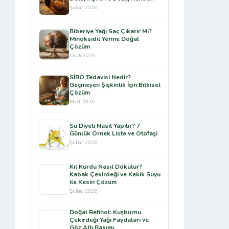
Şubat 2026
Biberiye Yağı Saç Çıkarır Mı?
Minoksidil Yerine Doğal
Çözüm
Ocak 2026
SİBO Tedavisi Nedir?
Geçmeyen Şişkinlik İçin Bitkisel
Çözüm
Mart 2026
Su Diyeti Nasıl Yapılır? 7
Günlük Örnek Liste ve Otofaşi
Şubat 2026
Kıl Kurdu Nasıl Dökülür?
Kabak Çekirdeği ve Kekik Suyu
ile Kesin Çözüm
Şubat 2026
Doğal Retinol: Kuşburnu
Çekirdeği Yağı Faydaları ve
Göz Altı Bakımı