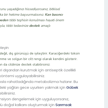
nu yaşadığınızı hissediyorsanız, bitkisel
 bir hekime başvurmalısınız.
Kan basıncı
lmeden
tıbbi teşhisin konulması hayati önem
yla, tıbbi tedavinize
destek
amaçlı
eleyin
eğil, dış görünüşü de iyileştirir. Karaciğerdeki toksin
lenme ve solgun bir cilt rengi olarak kendini gösterir.
 da cildinize destek olabilirsiniz:
eri dışarıdan kurutmak için antiseptik özellikli
öntemi uygulayabilirsiniz.
ksla rahatladığında metabolizma hızlanır. Bu
ndeki yağları gece uyurken yakmak için
Göbek
ilirsiniz.
nsiyon dengelemek için uyguluyorsanız,
lü doğal kalkanı oluşturmak için
Sarımsak