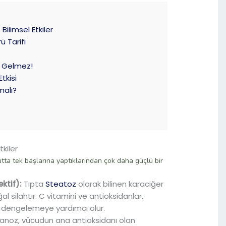
limsel Etkiler
 Tarifi
i
a Gelmez!
Etkisi
malı?
kiler
utta tek başlarına yaptıklarından çok daha güçlü bir
ktif):
Tıpta
Steatoz
olarak bilinen karaciğer
l silahtır. C vitamini ve antioksidanlar,
) dengelemeye yardımcı olur.
noz, vücudun ana antioksidanı olan