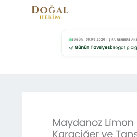
İçeriğe
atla
BUGÜN: 06.08.2026 | ŞİFA REHBERİ AKT
🌿
Günün Tavsiyesi:
Boğaz gıcığ
Maydanoz Limon Kü
Karaciğer ve Tans