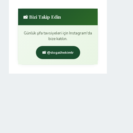
📸 Bizi Takip Edin
Günlük şifa tavsiyeleri için Instagram'da
bize katılın.
📸 @dogalhekimtr