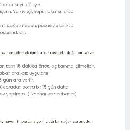
bardak suyu ekleyin.
ıştırın. Yemyeşil, köpüklü bir su elde
şımı bekletmeden, posasıyla birlikte
posasındadır.
nu dengelemek için bu kür rastgele değil, bir takvim
dan tam
15 dakika önce
, aç karnına içilmelidir.
ah aralıksız uygulanır.
5 gün ara
verilir.
lük aradan sonra bir 15 gün daha
2 kez yapılması (İlkbahar ve Sonbahar)
 tansiyon (hipertansiyon) ciddi bir sağlık sorunudur.