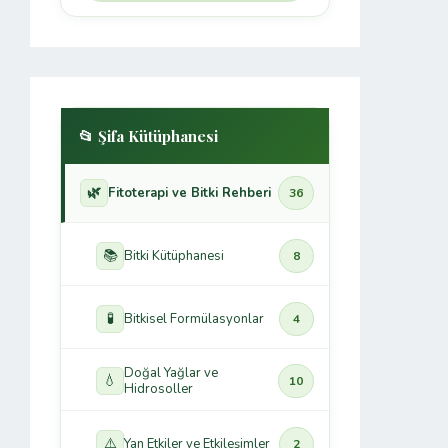
📂 Şifa Kütüphanesi
🌿
Fitoterapi ve Bitki Rehberi
36
📚
Bitki Kütüphanesi
8
🧪
Bitkisel Formülasyonlar
4
Doğal Yağlar ve
💧
10
Hidrosoller
⚠️
Yan Etkiler ve Etkileşimler
2