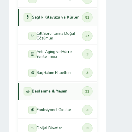
💊
Sağlık Kılavuzu ve Kürler
81
Cilt Sorunlarına Doğal
✨
27
Çözümler
Anti-Aging ve Hücre
🧬
3
Yenilenmesi
💇
Saç Bakım Ritüelleri
3
🥗
Beslenme & Yaşam
31
🍎
Fonksiyonel Gıdalar
3
📉
Doğal Diyetler
8