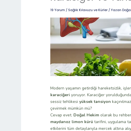
19 Yorum
/
Sağlık Kılavuzu ve Kürler
/ Yazan
Doğa
Modern yaşamın getirdiği hareketsizlik, işle
karaciğeri
yoruyor. Karaciğer yorulduğunda i
sessiz tehlikesi
yüksek tansiyon
kaçınılmaz 
çevirmek mümkün mü?
Cevap evet.
Doğal Hekim
olarak bu rehberd
maydanoz limon kürü
tarifini, uygulama t
etkilerini tüm detaylarıyla mercek altına alı