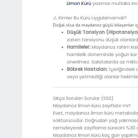
Limon Kürü
yazımızı mutlaka inc
⚠️ Kimler Bu Kürü Uygulamamalı?
Doğal olsa da maydanoz güçlü bileşenler içe
Düşük Tansiyon (Hipotansiyo
zaten tansiyonu düşük olanlarda 
Hamileler:
Maydanoz rahim kasla
hamilelik döneminde yoğun kür 
önerilmez. Salatalarda az mikt
Böbrek Hastaları:
İçeriğindeki
veya yetmezliği olanlar hekimle
Sıkça Sorulan Sorular (SSS)
Maydanoz limon kürü zayıflatır mı?
Evet, maydanoz limon kürü metabolizm
söktürücüdür. Doğrudan yağ yakmasa d
temizleyerek zayıflama sürecini %30 or
Maydanoz limon kürü kaç gün yapılma