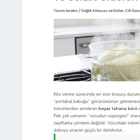
Yorum bırakın
/
Sağlık Kılavuzu ve Kürler
,
Cilt Sor
Kilo verme sürecinde en sinir bozucu durum, 
“portakal kabuğu” görünümünün gitmemesidir
toksinlerden arındıran
beyaz lahana kürü
n
Pek çok uzmanın “vücudun süpürgesi” olara
zayıflama yöntemi değildir. Vücuttaki ödemi 
dokuyu onaran güçlü bir detokstur.