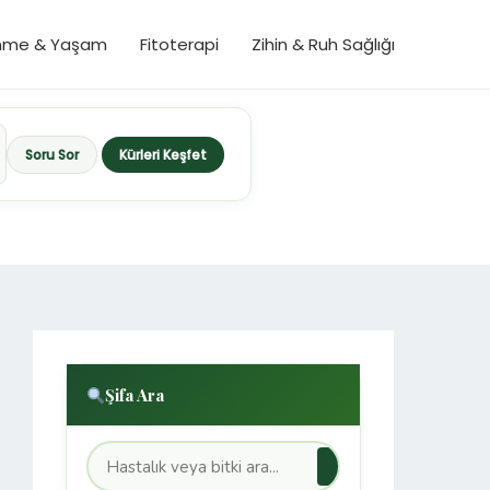
nme & Yaşam
Fitoterapi
Zihin & Ruh Sağlığı
Soru Sor
Kürleri Keşfet
Şifa Ara
→