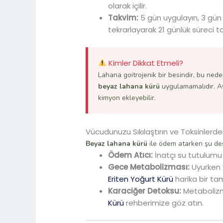
olarak içilir.
Takvim:
5 gün uygulayın, 3 gün
tekrarlayarak 21 günlük süreci 
Kimler Dikkat Etmeli?
Lahana goitrojenik bir besindir, bu nede
beyaz lahana kürü
uygulamamalıdır. Ayr
kimyon ekleyebilir.
Vücudunuzu Sıkılaştırın ve Toksinlerde
Beyaz lahana kürü
ile ödem atarken şu dest
Ödem Atıcı:
İnatçı su tutulumu
Gece Metabolizması:
Uyurken
Eriten Yoğurt Kürü
harika bir ta
Karaciğer Detoksu:
Metabolizm
Kürü
rehberimize göz atın.