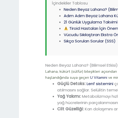
İçindekiler Tablosu
Neden Beyaz Lahana? (Bilims
Adım Adım Beyaz Lahana Kür
21 Günlük Uygulama Takvimi
Tiroid Hastaları İçin Önem
Vücudu Sıkılaştıran Ekstra Ön
Sıkça Sorulan Sorular (SSS)
Neden Beyaz Lahana? (Bilimsel Etkisi)
Lahana, kükürt (sülfür) bileşikleri açısında
haşlandığında suya geçen
U Vitamini
ve min
Güçlü Detoks:
Lenf sistemini
ça
atılmasını sağlar. Selülitin temel
Yağ Yakımı:
Metabolizmayı hızla
yağ hücrelerinin parçalanmasını 
Cilt Güzelliği:
Kan dolaşımını artı