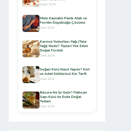
Şubat 2026
Mide Kaynaklı Panik Atak ve
Ferritin Düşüklüğü Çözümü
Ocak 2026
Karınca Yumurtası Yağı (Tala
Yağı) Nedir? Tüyleri Yok Eden
Doğal Formül
Ocak 2026
Soğan Kürü Nasıl Yapılır? Kist
ve Adet Söktürücü Kür Tarifi
Ocak 2026
Basura Ne İyi Gelir? Patlıcan
Sapı Kürü ile Evde Doğal
Tedavi
Ocak 2026