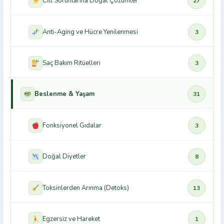
Cilt Sorunlarına Doğal Çözümler
27
Anti-Aging ve Hücre Yenilenmesi
3
Saç Bakım Ritüelleri
3
Beslenme & Yaşam
31
Fonksiyonel Gıdalar
3
Doğal Diyetler
8
Toksinlerden Arınma (Detoks)
13
Egzersiz ve Hareket
1