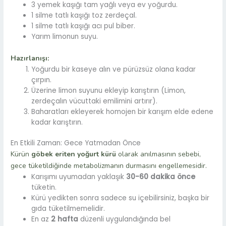
3 yemek kaşığı tam yağlı veya ev yoğurdu.
1 silme tatlı kaşığı toz zerdeçal.
1 silme tatlı kaşığı acı pul biber.
Yarım limonun suyu.
Hazırlanışı:
Yoğurdu bir kaseye alın ve pürüzsüz olana kadar
çırpın.
Üzerine limon suyunu ekleyip karıştırın (Limon,
zerdeçalın vücuttaki emilimini artırır).
Baharatları ekleyerek homojen bir karışım elde edene
kadar karıştırın.
En Etkili Zaman: Gece Yatmadan Önce
Kürün
göbek eriten yoğurt kürü
olarak anılmasının sebebi,
gece tüketildiğinde metabolizmanın durmasını engellemesidir.
Karışımı uyumadan yaklaşık
30-60 dakika önce
tüketin.
Kürü yedikten sonra sadece su içebilirsiniz, başka bir
gıda tüketilmemelidir.
En az
2 hafta
düzenli uygulandığında bel