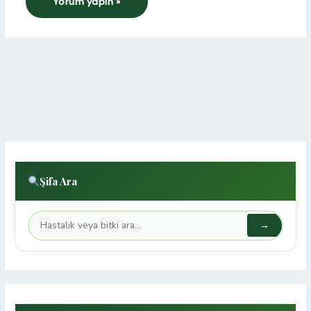
Şifa Ara
→