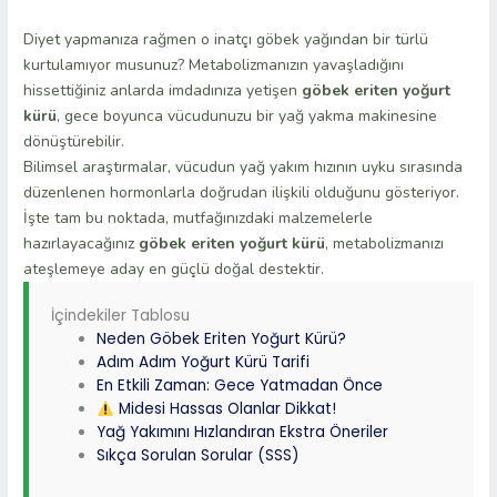
Diyet yapmanıza rağmen o inatçı göbek yağından bir türlü
kurtulamıyor musunuz? Metabolizmanızın yavaşladığını
hissettiğiniz anlarda imdadınıza yetişen
göbek eriten yoğurt
kürü
, gece boyunca vücudunuzu bir yağ yakma makinesine
dönüştürebilir.
Bilimsel araştırmalar, vücudun yağ yakım hızının uyku sırasında
düzenlenen hormonlarla doğrudan ilişkili olduğunu gösteriyor.
İşte tam bu noktada, mutfağınızdaki malzemelerle
hazırlayacağınız
göbek eriten yoğurt kürü
, metabolizmanızı
ateşlemeye aday en güçlü doğal destektir.
İçindekiler Tablosu
Neden Göbek Eriten Yoğurt Kürü?
Adım Adım Yoğurt Kürü Tarifi
En Etkili Zaman: Gece Yatmadan Önce
Midesi Hassas Olanlar Dikkat!
Yağ Yakımını Hızlandıran Ekstra Öneriler
Sıkça Sorulan Sorular (SSS)