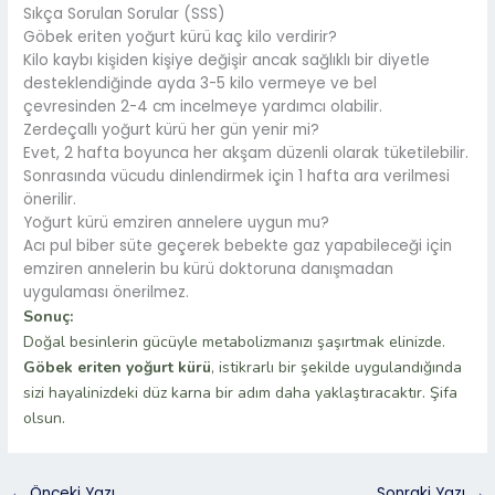
Sıkça Sorulan Sorular (SSS)
Göbek eriten yoğurt kürü kaç kilo verdirir?
Kilo kaybı kişiden kişiye değişir ancak sağlıklı bir diyetle
desteklendiğinde ayda 3-5 kilo vermeye ve bel
çevresinden 2-4 cm incelmeye yardımcı olabilir.
Zerdeçallı yoğurt kürü her gün yenir mi?
Evet, 2 hafta boyunca her akşam düzenli olarak tüketilebilir.
Sonrasında vücudu dinlendirmek için 1 hafta ara verilmesi
önerilir.
Yoğurt kürü emziren annelere uygun mu?
Acı pul biber süte geçerek bebekte gaz yapabileceği için
emziren annelerin bu kürü doktoruna danışmadan
uygulaması önerilmez.
Sonuç:
Doğal besinlerin gücüyle metabolizmanızı şaşırtmak elinizde.
Göbek eriten yoğurt kürü
, istikrarlı bir şekilde uygulandığında
sizi hayalinizdeki düz karna bir adım daha yaklaştıracaktır. Şifa
olsun.
←
Önceki Yazı
Sonraki Yazı
→