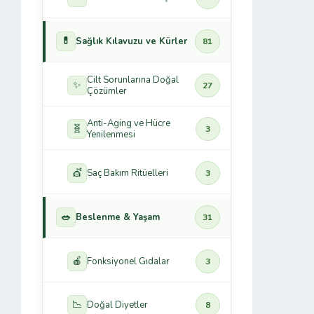
💊
Sağlık Kılavuzu ve Kürler
81
Cilt Sorunlarına Doğal
✨
27
Çözümler
Anti-Aging ve Hücre
🧬
3
Yenilenmesi
💇
Saç Bakım Ritüelleri
3
🥗
Beslenme & Yaşam
31
🍎
Fonksiyonel Gıdalar
3
📉
Doğal Diyetler
8