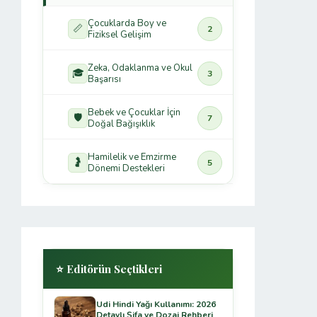
Çocuklarda Boy ve
📏
2
Fiziksel Gelişim
Zeka, Odaklanma ve Okul
🎓
3
Başarısı
Bebek ve Çocuklar İçin
🛡️
7
Doğal Bağışıklık
Hamilelik ve Emzirme
🤰
5
Dönemi Destekleri
⭐ Editörün Seçtikleri
Udi Hindi Yağı Kullanımı: 2026
Detaylı Şifa ve Dozaj Rehberi