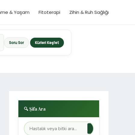
nme & Yaşam
Fitoterapi
Zihin & Ruh Sağlığı
Soru Sor
Kürleri Keşfet
🔍 Şifa Ara
→