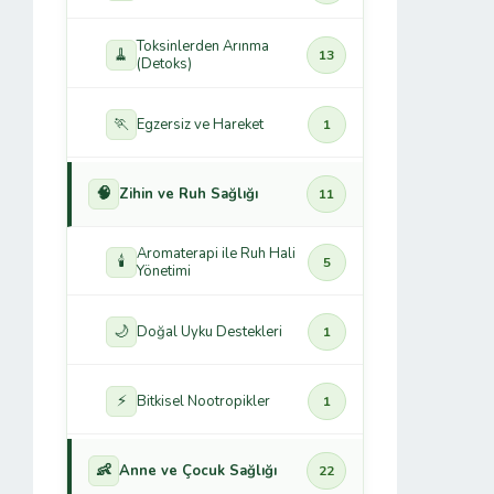
Toksinlerden Arınma
🧹
13
(Detoks)
🏃
Egzersiz ve Hareket
1
🧠
Zihin ve Ruh Sağlığı
11
Aromaterapi ile Ruh Hali
🕯️
5
Yönetimi
🌙
Doğal Uyku Destekleri
1
⚡
Bitkisel Nootropikler
1
👶
Anne ve Çocuk Sağlığı
22