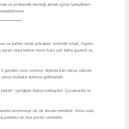
amak ve probiyotik desteği almak içinse iyileştikten
leyebilirsiniz.
r ve kafein ishali artırabilir (ozmotik ishal). Aspirin
zlu ayran veya kahve-limon kürü çok daha güvenli ve
r 3 günden uzun sürerse, dışkıda kan varsa, yüksek
ı varsa mutlaka doktora gidilmelidir.
ktin” içeriğiyle dışkıyı katılaştırır. Çocuklarda ve
mlisi emzirmeye sık sık devam etmektir. Anne sütü
ış patates ve muz püresi verilebilir.