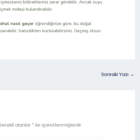
 içmezseniz böbrekleriniz zarar görebilir. Ancak suyu
 içmek mideyi bulandırabilir.
İshal nasıl geçer
öğrendiğinize göre, bu doğal
abilir, halsizlikten kurtulabilirsiniz. Geçmiş olsun.
Sonraki Yazı
→
Gerekli alanlar
*
ile işaretlenmişlerdir