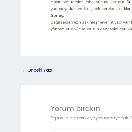
Hayır, tam tersine! İshal vücudu kurutur. Su
yudum yudum ve ılık içmek gerekir, lıkır lıkır
Sonuç:
Bağırsaklarınızın sakinleşmeye ihtiyacı var.
yöntemlerle vücudunuzun dengesini geri kazan
←
Önceki Yazı
Yorum bırakın
E-posta adresiniz yayınlanmayacak.
Buraya