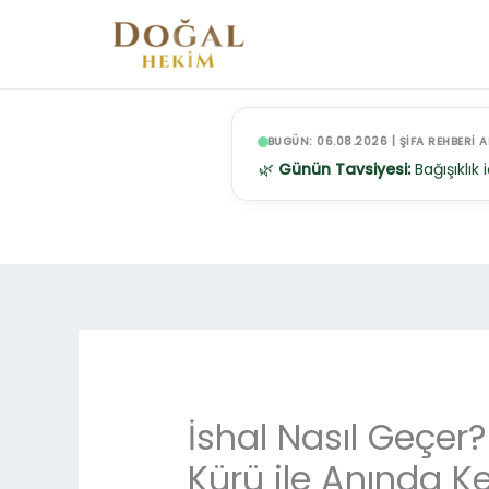
İçeriğe
atla
BUGÜN: 06.08.2026 | ŞİFA REHBERİ A
🌿
Günün Tavsiyesi:
Bağışıklık
İshal Nasıl Geçer
Kürü ile Anında 