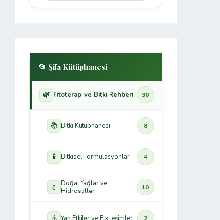
📂 Şifa Kütüphanesi
🌿
Fitoterapi ve Bitki Rehberi
36
📚
Bitki Kütüphanesi
8
🧪
Bitkisel Formülasyonlar
4
Doğal Yağlar ve
💧
10
Hidrosoller
⚠️
Yan Etkiler ve Etkileşimler
2