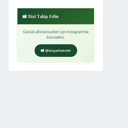
📸 Bizi Takip Edin
Günlük şifa tavsiyeleri için Instagram'da
bize katılın.
📸 @dogalhekimtr