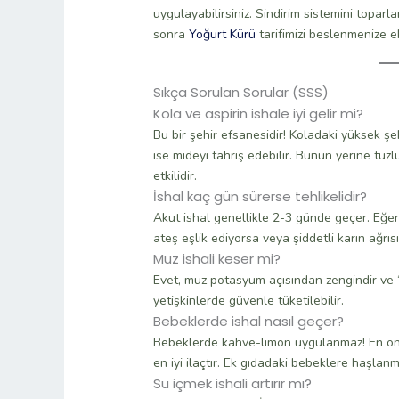
uygulayabilirsiniz. Sindirim sistemini toparl
sonra
Yoğurt Kürü
tarifimizi beslenmenize ek
Sıkça Sorulan Sorular (SSS)
Kola ve aspirin ishale iyi gelir mi?
Bu bir şehir efsanesidir! Koladaki yüksek şeke
ise mideyi tahriş edebilir. Bunun yerine tu
etkilidir.
İshal kaç gün sürerse tehlikelidir?
Akut ishal genellikle 2-3 günde geçer. Eğe
ateş eşlik ediyorsa veya şiddetli karın ağrıs
Muz ishali keser mi?
Evet, muz potasyum açısından zengindir ve “pe
yetişkinlerde güvenle tüketilebilir.
Bebeklerde ishal nasıl geçer?
Bebeklerde kahve-limon uygulanmaz! En öne
en iyi ilaçtır. Ek gıdadaki bebeklere haşlanm
Su içmek ishali artırır mı?