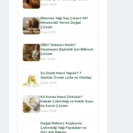
Şubat 2026
Biberiye Yağı Saç Çıkarır Mı?
Minoksidil Yerine Doğal
Çözüm
Ocak 2026
SİBO Tedavisi Nedir?
Geçmeyen Şişkinlik İçin Bitkisel
Çözüm
Mart 2026
Su Diyeti Nasıl Yapılır? 7
Günlük Örnek Liste ve Otofaşi
Şubat 2026
Kıl Kurdu Nasıl Dökülür?
Kabak Çekirdeği ve Kekik Suyu
ile Kesin Çözüm
Şubat 2026
Doğal Retinol: Kuşburnu
Çekirdeği Yağı Faydaları ve
Göz Altı Bakımı