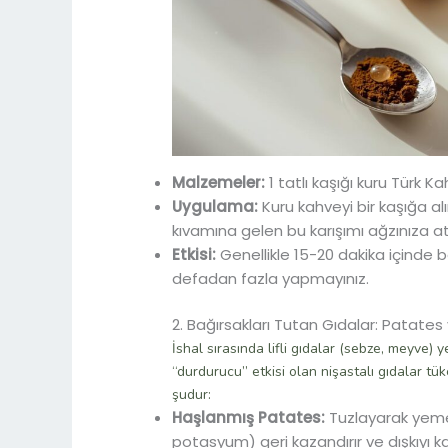
Malzemeler:
1 tatlı kaşığı kuru Türk K
Uygulama:
Kuru kahveyi bir kaşığa al
kıvamına gelen bu karışımı ağzınıza atı
Etkisi:
Genellikle 15-20 dakika içinde b
defadan fazla yapmayınız.
2. Bağırsakları Tutan Gıdalar: Patates 
İshal sırasında lifli gıdalar (sebze, meyve)
“durdurucu” etkisi olan nişastalı gıdalar tük
şudur:
Haşlanmış Patates:
Tuzlayarak yemek
potasyum) geri kazandırır ve dışkıyı katı