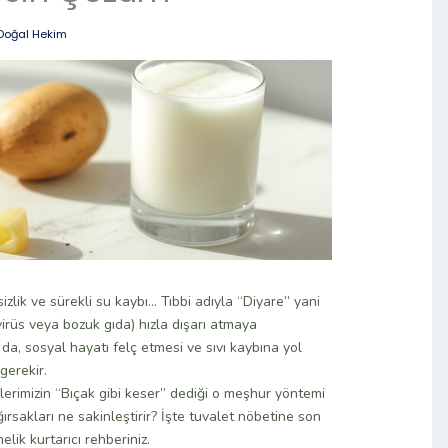
Doğal Hekim
zlik ve sürekli su kaybı… Tıbbi adıyla “Diyare” yani
virüs veya bozuk gıda) hızla dışarı atmaya
da, sosyal hayatı felç etmesi ve sıvı kaybına yol
gerekir.
erimizin “Bıçak gibi keser” dediği o meşhur yöntemi
ırsakları ne sakinleştirir? İşte tuvalet nöbetine son
ik kurtarıcı rehberiniz.