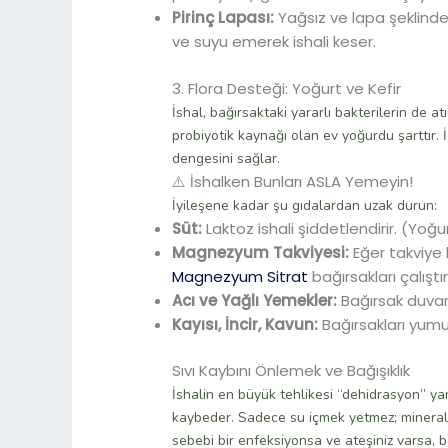
Pirinç Lapası:
Yağsız ve lapa şeklinde 
ve suyu emerek ishali keser.
3. Flora Desteği: Yoğurt ve Kefir
İshal, bağırsaktaki yararlı bakterilerin de a
probiyotik kaynağı olan ev yoğurdu şarttır. İ
dengesini sağlar.
⚠️ İshalken Bunları ASLA Yemeyin!
İyileşene kadar şu gıdalardan uzak durun:
Süt:
Laktoz ishali şiddetlendirir. (Yoğur
Magnezyum Takviyesi:
Eğer takviye 
Magnezyum Sitrat
bağırsakları çalıştırır
Acı ve Yağlı Yemekler:
Bağırsak duvarı
Kayısı, İncir, Kavun:
Bağırsakları yumuş
Sıvı Kaybını Önlemek ve Bağışıklık
İshalin en büyük tehlikesi “dehidrasyon” yan
kaybeder. Sadece su içmek yetmez; mineralli
sebebi bir enfeksiyonsa ve ateşiniz varsa, b