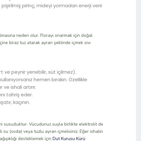
pişirilmiş pirinç, mideyi yormadan enerji verir
tılmasına neden olur. Florayı onarmak için doğal
çine biraz tuz atarak ayran şeklinde içmek sıvı
t ve peynir yenebilir, süt içilmez).
kullanıyorsanız hemen bırakın. Özellikle
 ve ishali artırır.
nı tahriş eder.
atır, kaçının.
i susuzluktur. Vücudunuz suyla birlikte elektrolit de
 su (soda) veya tuzlu ayran içmelisiniz. Eğer ishalin
ağışıklığı desteklemek için
Dut Kurusu Kürü