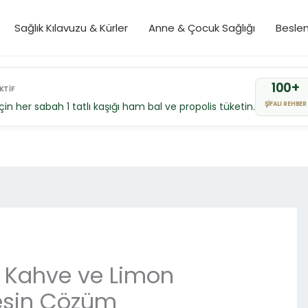
Sağlık Kılavuzu & Kürler
Anne & Çocuk Sağlığı
Besle
100+
KTİF
 için her sabah 1 tatlı kaşığı ham bal ve propolis tüketin.
ŞİFALI REHBER
? Kahve ve Limon
Kesin Çözüm