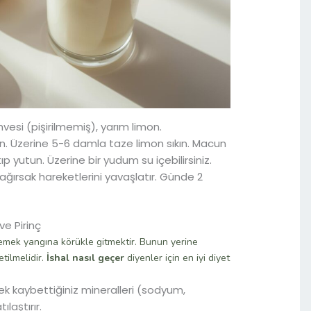
ahvesi (pişirilmemiş), yarım limon.
ın. Üzerine 5-6 damla taze limon sıkın. Macun
p yutun. Üzerine bir yudum su içebilirsiniz.
ağırsak hareketlerini yavaşlatır. Günde 2
ve Pirinç
 yemek yangına körükle gitmektir. Bunun yerine
etilmelidir.
İshal nasıl geçer
diyenler için en iyi diyet
 kaybettiğiniz mineralleri (sodyum,
laştırır.