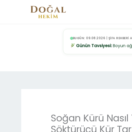
İçeriğe
atla
BUGÜN: 09.08.2026 | ŞİFA REHBERİ A
Günün Tavsiyesi:
Boyun ağrı
Soğan Kürü Nasıl Y
Söktürücü Kür Tari