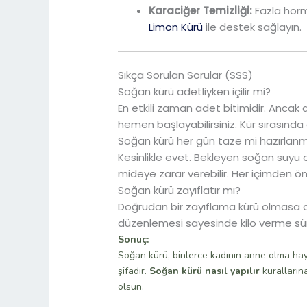
Karaciğer Temizliği:
Fazla horm
Limon Kürü
ile destek sağlayın.
Sıkça Sorulan Sorular (SSS)
Soğan kürü adetliyken içilir mi?
En etkili zaman adet bitimidir. Ancak
hemen başlayabilirsiniz. Kür sırasınd
Soğan kürü her gün taze mi hazırlanm
Kesinlikle evet. Bekleyen soğan suyu ok
mideye zarar verebilir. Her içimden ön
Soğan kürü zayıflatır mı?
Doğrudan bir zayıflama kürü olmasa 
düzenlemesi sayesinde kilo verme sür
Sonuç:
Soğan kürü, binlerce kadının anne olma ha
şifadır.
Soğan kürü nasıl yapılır
kurallarına
olsun.