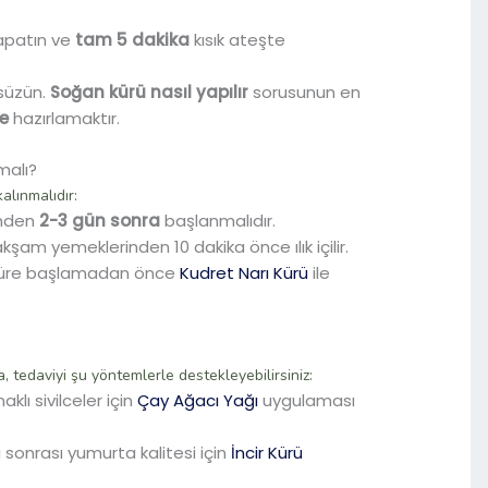
apatın ve
tam 5 dakika
kısık ateşte
 süzün.
Soğan kürü nasıl yapılır
sorusunun en
e
hazırlamaktır.
malı?
alınmalıdır:
inden
2-3 gün sonra
başlanmalıdır.
şam yemeklerinden 10 dakika önce ılık içilir.
küre başlamadan önce
Kudret Narı Kürü
ile
 tedaviyi şu yöntemlerle destekleyebilirsiniz:
lı sivilceler için
Çay Ağacı Yağı
uygulaması
 sonrası yumurta kalitesi için
İncir Kürü