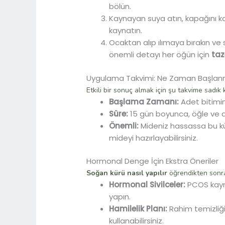
bölün.
Kaynayan suya atın, kapağını k
kaynatın.
Ocaktan alıp ılımaya bırakın ve
önemli detayı her öğün için
taz
Uygulama Takvimi: Ne Zaman Başlan
Etkili bir sonuç almak için şu takvime sadık k
Başlama Zamanı:
Adet bitim
Süre:
15 gün boyunca, öğle ve ak
Önemli:
Mideniz hassassa bu 
mideyi hazırlayabilirsiniz.
Hormonal Denge İçin Ekstra Öneriler
Soğan kürü nasıl yapılır
öğrendikten sonra,
Hormonal Sivilceler:
PCOS kaynak
yapın.
Hamilelik Planı:
Rahim temizliği
kullanabilirsiniz.