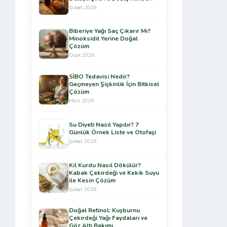
Şubat 2026
Biberiye Yağı Saç Çıkarır Mı?
Minoksidil Yerine Doğal
Çözüm
Ocak 2026
SİBO Tedavisi Nedir?
Geçmeyen Şişkinlik İçin Bitkisel
Çözüm
Mart 2026
Su Diyeti Nasıl Yapılır? 7
Günlük Örnek Liste ve Otofaşi
Şubat 2026
Kıl Kurdu Nasıl Dökülür?
Kabak Çekirdeği ve Kekik Suyu
ile Kesin Çözüm
Şubat 2026
Doğal Retinol: Kuşburnu
Çekirdeği Yağı Faydaları ve
Göz Altı Bakımı