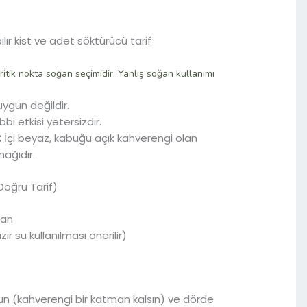
itik nokta soğan seçimidir. Yanlış soğan kullanımı
uygun değildir.
bbi etkisi yetersizdir.
:
İçi beyaz, kabuğu açık kahverengi olan
ağıdır.
Doğru Tarif)
ğan
ır su kullanılması önerilir)
n (kahverengi bir katman kalsın) ve dörde