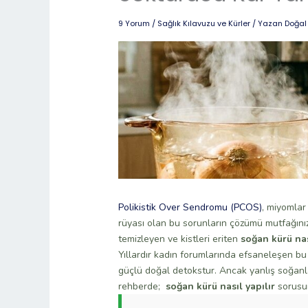
9 Yorum
/
Sağlık Kılavuzu ve Kürler
/ Yazan
Doğal
Polikistik Over Sendromu (PCOS)
, miyomlar
rüyası olan bu sorunların çözümü mutfağınızd
temizleyen ve kistleri eriten
soğan kürü nas
Yıllardır kadın forumlarında efsaneleşen b
güçlü doğal detokstur. Ancak yanlış soğanla
rehberde;
soğan kürü nasıl yapılır
sorusun