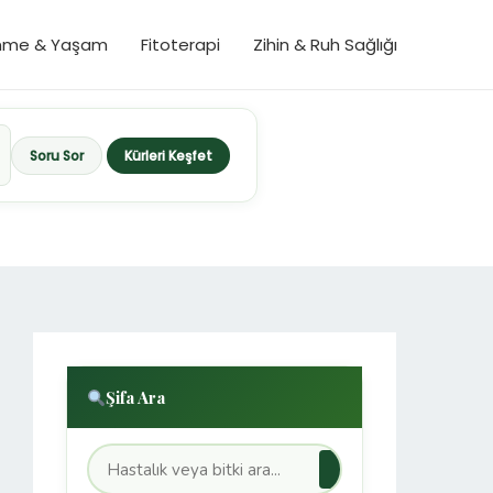
nme & Yaşam
Fitoterapi
Zihin & Ruh Sağlığı
Soru Sor
Kürleri Keşfet
Şifa Ara
→