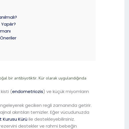
anılmalı?
Yapılır?
amanı
Öneriler
ğal bir antibiyotiktir. Kür olarak uygulandığında
kisti (
endometriozis
) ve küçük miyomların
geleyerek geciken regli zamanında getirir.
vajinal akıntıları temizler. Eğer vücudunuzda
t Kurusu Kürü
ile destekleyebilirsiniz.
rezervini destekler ve rahmi bebeğin