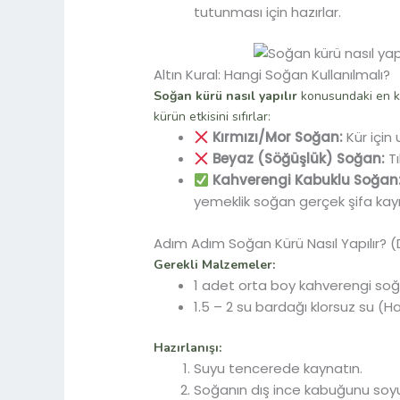
tutunması için hazırlar.
Altın Kural: Hangi Soğan Kullanılmalı?
Soğan kürü nasıl yapılır
konusundaki en kr
kürün etkisini sıfırlar:
Kırmızı/Mor Soğan:
Kür için 
Beyaz (Söğüşlük) Soğan:
Tı
Kahverengi Kabuklu Soğan
yemeklik soğan gerçek şifa kayn
Adım Adım Soğan Kürü Nasıl Yapılır? (
Gerekli Malzemeler:
1 adet orta boy kahverengi so
1.5 – 2 su bardağı klorsuz su (Haz
Hazırlanışı:
Suyu tencerede kaynatın.
Soğanın dış ince kabuğunu soyu