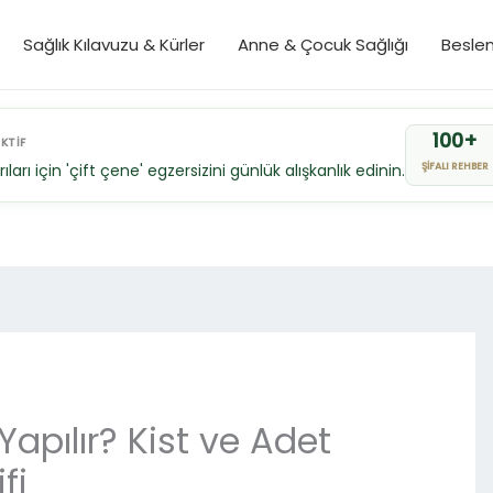
Sağlık Kılavuzu & Kürler
Anne & Çocuk Sağlığı
Besle
100+
KTİF
ları için 'çift çene' egzersizini günlük alışkanlık edinin.
ŞİFALI REHBER
apılır? Kist ve Adet
fi