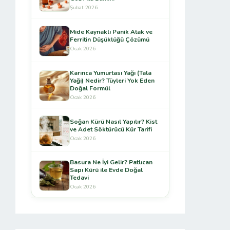
Şubat 2026
Mide Kaynaklı Panik Atak ve
Ferritin Düşüklüğü Çözümü
Ocak 2026
Karınca Yumurtası Yağı (Tala
Yağı) Nedir? Tüyleri Yok Eden
Doğal Formül
Ocak 2026
Soğan Kürü Nasıl Yapılır? Kist
ve Adet Söktürücü Kür Tarifi
Ocak 2026
Basura Ne İyi Gelir? Patlıcan
Sapı Kürü ile Evde Doğal
Tedavi
Ocak 2026