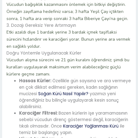
Vücudun bağışıklık kazanmasını önlemek için bitkiyi değiştirin.
Örneğin zayıflama hedefiniz varsa; 3 hafta Yeşil Çay içtikten
sonra, 1 hafta ara verip sonraki 3 hafta Biberiye Çayı’na geçin.
3. Dozajı Gereksiz Yere Artırmayın
Etki azaldı diye 1 bardak yerine 3 bardak içmek taşiflaksi
sürecini hızlandırır ve karaciğeri yorar. Bunun yerine ara vermek
en sağlıklı yoldur.
Doğru Yöntemle Uygulanacak Kürler
Vücudun alışma sürecini ve 21 gün kuralını öğrendiniz; şimdi bu
kuralları uygulayarak maksimum verim alabileceğiniz güçlü
kürlere geçme zamanı.
Hassas Kürler:
Özellikle gün sayısına ve ara vermeye
en çok dikkat edilmesi gereken, kadın sağlığının
mucizesi
Soğan Kürü Nasıl Yapılır?
yazımızı yeni
öğrendiğiniz bu bilinçle uygulayarak kesin sonuç
alabilirsiniz.
Karaciğer Filtresi:
Bazen kürlerin işe yaramamasının
sebebi vücudun direnç göstermesi değil, karaciğerin
tıkalı olmasıdır. Önce
Karaciğer Yağlanması Kürü
ile
temiz bir başlangıç yapın.