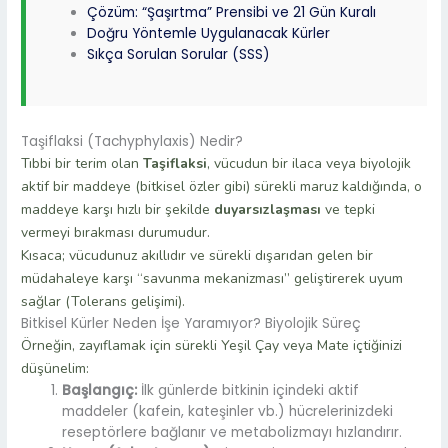
Çözüm: “Şaşırtma” Prensibi ve 21 Gün Kuralı
Doğru Yöntemle Uygulanacak Kürler
Sıkça Sorulan Sorular (SSS)
Taşiflaksi (Tachyphylaxis) Nedir?
Tıbbi bir terim olan
Taşiflaksi
, vücudun bir ilaca veya biyolojik
aktif bir maddeye (bitkisel özler gibi) sürekli maruz kaldığında, o
maddeye karşı hızlı bir şekilde
duyarsızlaşması
ve tepki
vermeyi bırakması durumudur.
Kısaca; vücudunuz akıllıdır ve sürekli dışarıdan gelen bir
müdahaleye karşı “savunma mekanizması” geliştirerek uyum
sağlar (Tolerans gelişimi).
Bitkisel Kürler Neden İşe Yaramıyor? Biyolojik Süreç
Örneğin, zayıflamak için sürekli Yeşil Çay veya Mate içtiğinizi
düşünelim:
Başlangıç:
İlk günlerde bitkinin içindeki aktif
maddeler (kafein, kateşinler vb.) hücrelerinizdeki
reseptörlere bağlanır ve metabolizmayı hızlandırır.