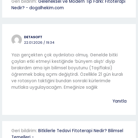
Geri bildirim:
Geleneksel ve Modern Tıp Farkı: Fitoterapi
Nedir? - dogalhekim.com
DETASOFT
22.01.2026 / 19:34
Yazı gerçekten çok aydınlatıcı olmuş. Genelde bitki
çayları etki etmeyi kestiğinde ‘bünyem alıştı’ diyip
bırakırdım ama işin bilimsel boyutunu (Taşiflaksi)
öğrenmek bakış açımı değiştirdi. Özellikle 21 gün kuralı
ve rotasyon taktiğini bundan sonraki kürlerimde
mutlaka uygulayacağım. Emeğinize sağlık
Yanıtla
Geri bildirim:
Bitkilerle Tedavi Fitoterapi Nedir? Bilimsel
Temelleri -