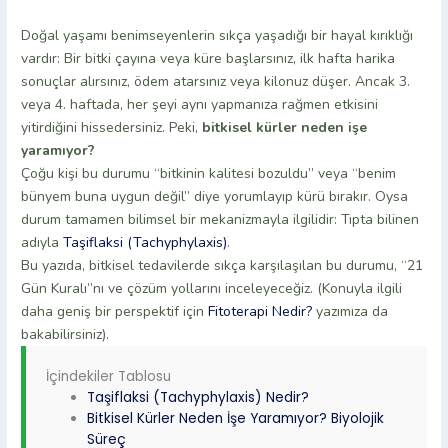
Doğal yaşamı benimseyenlerin sıkça yaşadığı bir hayal kırıklığı
vardır: Bir bitki çayına veya küre başlarsınız, ilk hafta harika
sonuçlar alırsınız, ödem atarsınız veya kilonuz düşer. Ancak 3.
veya 4. haftada, her şeyi aynı yapmanıza rağmen etkisini
yitirdiğini hissedersiniz. Peki,
bitkisel kürler neden işe
yaramıyor?
Çoğu kişi bu durumu “bitkinin kalitesi bozuldu” veya “benim
bünyem buna uygun değil” diye yorumlayıp kürü bırakır. Oysa
durum tamamen bilimsel bir mekanizmayla ilgilidir: Tıpta bilinen
adıyla
Taşiflaksi (Tachyphylaxis)
.
Bu yazıda, bitkisel tedavilerde sıkça karşılaşılan bu durumu, “21
Gün Kuralı”nı ve çözüm yollarını inceleyeceğiz. (Konuyla ilgili
daha geniş bir perspektif için
Fitoterapi Nedir?
yazımıza da
bakabilirsiniz).
İçindekiler Tablosu
Taşiflaksi (Tachyphylaxis) Nedir?
Bitkisel Kürler Neden İşe Yaramıyor? Biyolojik
Süreç