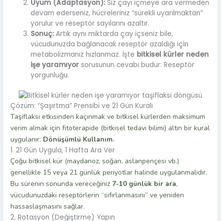
Uyum (Adaptasyon):
Siz çayı içmeye ara vermeden
devam ederseniz, hücreleriniz “sürekli uyarılmaktan”
yorulur ve reseptör sayılarını azaltır.
Sonuç:
Artık aynı miktarda çay içseniz bile,
vücudunuzda bağlanacak reseptör azaldığı için
metabolizmanız hızlanmaz. İşte
bitkisel kürler neden
işe yaramıyor
sorusunun cevabı budur: Reseptör
yorgunluğu.
Çözüm: “Şaşırtma” Prensibi ve 21 Gün Kuralı
Taşiflaksi etkisinden kaçınmak ve bitkisel kürlerden maksimum
verim almak için fitoterapide (bitkisel tedavi bilimi) altın bir kural
uygulanır:
Dönüşümlü Kullanım.
1. 21 Gün Uygula, 1 Hafta Ara Ver
Çoğu bitkisel kür (maydanoz, soğan, aslanpençesi vb.)
genellikle 15 veya 21 günlük periyotlar halinde uygulanmalıdır.
Bu sürenin sonunda vereceğiniz
7-10 günlük bir ara
,
vücudunuzdaki reseptörlerin “sıfırlanmasını” ve yeniden
hassaslaşmasını sağlar.
2. Rotasyon (Değiştirme) Yapın