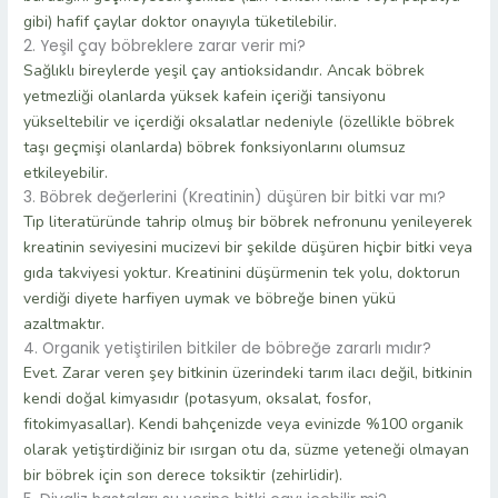
gibi) hafif çaylar doktor onayıyla tüketilebilir.
2. Yeşil çay böbreklere zarar verir mi?
Sağlıklı bireylerde yeşil çay antioksidandır. Ancak böbrek
yetmezliği olanlarda yüksek kafein içeriği tansiyonu
yükseltebilir ve içerdiği oksalatlar nedeniyle (özellikle böbrek
taşı geçmişi olanlarda) böbrek fonksiyonlarını olumsuz
etkileyebilir.
3. Böbrek değerlerini (Kreatinin) düşüren bir bitki var mı?
Tıp literatüründe tahrip olmuş bir böbrek nefronunu yenileyerek
kreatinin seviyesini mucizevi bir şekilde düşüren hiçbir bitki veya
gıda takviyesi yoktur. Kreatinini düşürmenin tek yolu, doktorun
verdiği diyete harfiyen uymak ve böbreğe binen yükü
azaltmaktır.
4. Organik yetiştirilen bitkiler de böbreğe zararlı mıdır?
Evet. Zarar veren şey bitkinin üzerindeki tarım ilacı değil, bitkinin
kendi doğal kimyasıdır (potasyum, oksalat, fosfor,
fitokimyasallar). Kendi bahçenizde veya evinizde %100 organik
olarak yetiştirdiğiniz bir ısırgan otu da, süzme yeteneği olmayan
bir böbrek için son derece toksiktir (zehirlidir).