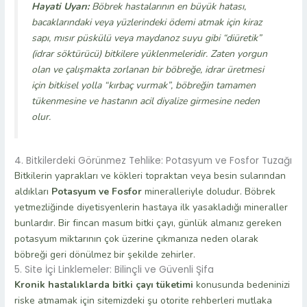
Hayati Uyarı:
Böbrek hastalarının en büyük hatası,
bacaklarındaki veya yüzlerindeki ödemi atmak için kiraz
sapı, mısır püskülü veya maydanoz suyu gibi “diüretik”
(idrar söktürücü) bitkilere yüklenmeleridir. Zaten yorgun
olan ve çalışmakta zorlanan bir böbreğe, idrar üretmesi
için bitkisel yolla “kırbaç vurmak”, böbreğin tamamen
tükenmesine ve hastanın acil diyalize girmesine neden
olur.
4. Bitkilerdeki Görünmez Tehlike: Potasyum ve Fosfor Tuzağı
Bitkilerin yaprakları ve kökleri topraktan veya besin sularından
aldıkları
Potasyum ve Fosfor
mineralleriyle doludur. Böbrek
yetmezliğinde diyetisyenlerin hastaya ilk yasakladığı mineraller
bunlardır. Bir fincan masum bitki çayı, günlük almanız gereken
potasyum miktarının çok üzerine çıkmanıza neden olarak
böbreği geri dönülmez bir şekilde zehirler.
5. Site İçi Linklemeler: Bilinçli ve Güvenli Şifa
Kronik hastalıklarda bitki çayı tüketimi
konusunda bedeninizi
riske atmamak için sitemizdeki şu otorite rehberleri mutlaka