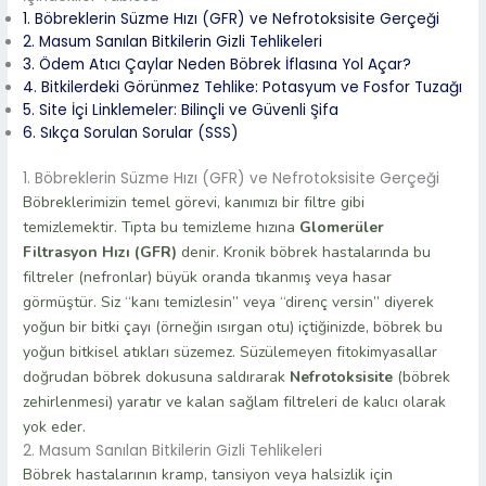
1. Böbreklerin Süzme Hızı (GFR) ve Nefrotoksisite Gerçeği
2. Masum Sanılan Bitkilerin Gizli Tehlikeleri
3. Ödem Atıcı Çaylar Neden Böbrek İflasına Yol Açar?
4. Bitkilerdeki Görünmez Tehlike: Potasyum ve Fosfor Tuzağı
5. Site İçi Linklemeler: Bilinçli ve Güvenli Şifa
6. Sıkça Sorulan Sorular (SSS)
1. Böbreklerin Süzme Hızı (GFR) ve Nefrotoksisite Gerçeği
Böbreklerimizin temel görevi, kanımızı bir filtre gibi
temizlemektir. Tıpta bu temizleme hızına
Glomerüler
Filtrasyon Hızı (GFR)
denir. Kronik böbrek hastalarında bu
filtreler (nefronlar) büyük oranda tıkanmış veya hasar
görmüştür. Siz “kanı temizlesin” veya “direnç versin” diyerek
yoğun bir bitki çayı (örneğin ısırgan otu) içtiğinizde, böbrek bu
yoğun bitkisel atıkları süzemez. Süzülemeyen fitokimyasallar
doğrudan böbrek dokusuna saldırarak
Nefrotoksisite
(böbrek
zehirlenmesi) yaratır ve kalan sağlam filtreleri de kalıcı olarak
yok eder.
2. Masum Sanılan Bitkilerin Gizli Tehlikeleri
Böbrek hastalarının kramp, tansiyon veya halsizlik için