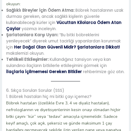
okuyun:
Sağlıklı Bireyler İçin Ödem Atma:
Böbrek hastalarının uzak
durması gereken, ancak sağlıklı kişilerin güvenle
kullanabileceği kürler için
Vücuttan Kilolarca Ödem Atan
Çaylar
yazımızı inceleyin.
Şarlatanlara Karşı Uyarı:
“Bu bitki böbreklerini
yenileyecek” diyerek umut tacirliği yapanlardan korunmak
için
Her Doğal Olan Güvenli Midir? Şarlatanlara Dikkat!
makalemizi okuyun.
Tehlikeli Etkileşimler:
Kullandığınız tansiyon veya kan
sulandırıcı ilaçların bitkilerle etkileşimini görmek için
İlaçlarla İçilmemesi Gereken Bitkiler
rehberimize göz atın.
6. Sıkça Sorulan Sorular (SSS)
1. Böbrek hastaları hiç mi bitki çayı içemez?
Böbrek hastaları (özellikle Evre 3, 4 ve diyaliz hastaları),
nefrologlarının ve diyetisyenlerinin kesin onayı olmadan hiçbir
bitki çayını “kür” veya “tedavi” amacıyla içmemelidir. Sadece
keyif amaçlı, çok açık, şekersiz ve günde maksimum 1 çay
bardağını geçmeyecek şekilde (izin verilen nane veya papatya