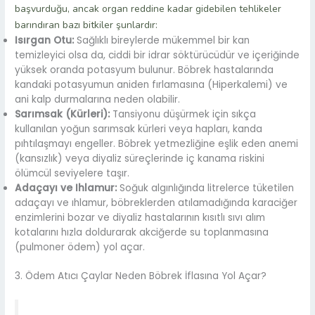
başvurduğu, ancak organ reddine kadar gidebilen tehlikeler
barındıran bazı bitkiler şunlardır:
Isırgan Otu:
Sağlıklı bireylerde mükemmel bir kan
temizleyici olsa da, ciddi bir idrar söktürücüdür ve içeriğinde
yüksek oranda potasyum bulunur. Böbrek hastalarında
kandaki potasyumun aniden fırlamasına (Hiperkalemi) ve
ani kalp durmalarına neden olabilir.
Sarımsak (Kürleri):
Tansiyonu düşürmek için sıkça
kullanılan yoğun sarımsak kürleri veya hapları, kanda
pıhtılaşmayı engeller. Böbrek yetmezliğine eşlik eden anemi
(kansızlık) veya diyaliz süreçlerinde iç kanama riskini
ölümcül seviyelere taşır.
Adaçayı ve Ihlamur:
Soğuk algınlığında litrelerce tüketilen
adaçayı ve ıhlamur, böbreklerden atılamadığında karaciğer
enzimlerini bozar ve diyaliz hastalarının kısıtlı sıvı alım
kotalarını hızla doldurarak akciğerde su toplanmasına
(pulmoner ödem) yol açar.
3. Ödem Atıcı Çaylar Neden Böbrek İflasına Yol Açar?