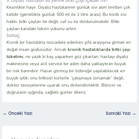
5. Diyaliz hastaları su yerine bitki çayı içebilir mi?
Kesinlikle hayır. Diyaliz hastalarının günlük sıvı alım limitleri çok
katıdır (genellikle günlük 500 ml ile 1 litre arası). Bu kısıtlı sıvı
hakkı, bitki çayları ile değil, saf su ile doldurulmalıdır. Bitki
çayları kandaki toksin yükünü artırır.
Sonuç:
Kronik bir hastalıkla mücadele ederken şifa arayışına girmek en
doğal insan güdüsüdür. Ancak
kronik hastalıklarda bitki çayı
tüketimi
, ne yazık ki kaş yaparken göz çıkartan, hastayı diyaliz
makinesine veya acil servise bir adım daha yaklaştıran büyük
bir risk barındırır. Hasar görmüş bir böbreğe yapılabilecek en
büyük iyilik; onu bitkisel kürlerle “çalışmaya zorlamak” değil,
doktor tavsiyelerine uyarak onu dinlendirmektir. Bilincin ve
doğruların ışığında, sağlıklı günler dileriz.
←
Önceki Yazı
Sonraki Yazı
→