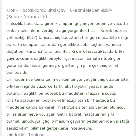
Kronik Hastalıklarda Bitki Çayı Tüketimi Neden Riskli?
(Böbrek Yetmezliği)
Halsizlik, bacaklara giren kramplar, geçmeyen ödem ve vücutta
biriken toksinlerin verdiği o ağır yorgunluk hissi… Kronik böbrek
yetmezliği (KBY) tanısı almış hastaların her gün mücadele ettiği
bu zorlu semptomlar, onları genellikle tıbbi ilaçların yanında
doğal bir “kurtarıcı” aramaya iter.
Kronik hastalıklarda bitki
çayı tüketimi
, sağlıklı bireyler için masum bir şifa ritüeli gibi
görünse de, hasar görmüş organlar için pimi çekilmiş bir el
bombasıdır.
En modern ve temiz tarım yöntemleriyle yetiştirilmiş olsalar bile,
bitkilerin içinde yüzlerce farklı aktif biyokimyasal madde
bulunur. Sağlıklı bir böbrek bu maddelerin fazlasını süzüp
idrarla atabilirken, böbrek yetmezliği olan bir hastada bu
maddeler kanda birikerek “Nefrotoksisite” adı verilen ölümcül
bir zehirlenmeye yol açar. Gelin, böbrek hastalarının şifa
bulmak umuduyla içtiği o masum çayların bedenlerinde yarattığı
sessiz yıkımı bilimsel gerçeklerle inceleyelim.
İçindekiler Tablosu