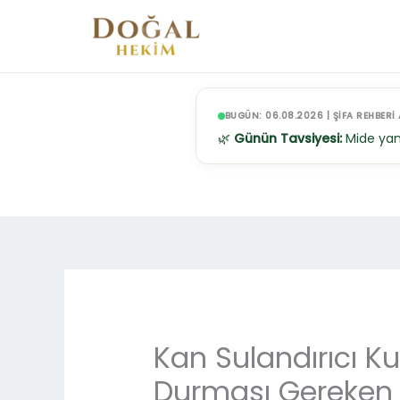
İçeriğe
atla
BUGÜN: 06.08.2026 | ŞİFA REHBERİ 
🌿
Günün Tavsiyesi:
Mide yan
Kan Sulandırıcı Ku
Durması Gereken 5