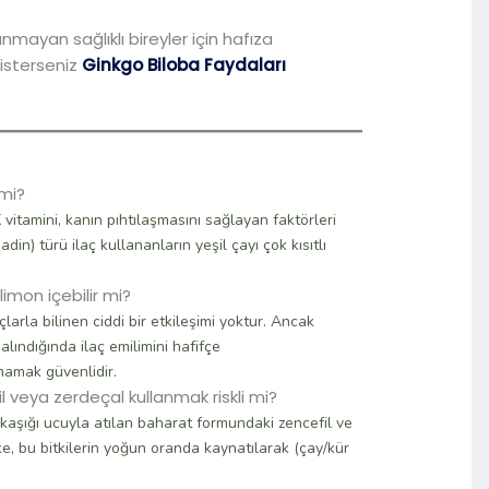
anmayan sağlıklı bireyler için hafıza
 isterseniz
Ginkgo Biloba Faydaları
 mi?
K vitamini, kanın pıhtılaşmasını sağlayan faktörleri
in) türü ilaç kullananların yeşil çayı çok kısıtlı
limon içebilir mi?
çlarla bilinen ciddi bir etkileşimi yoktur. Ancak
lındığında ilaç emilimini hafifçe
mamak güvenlidir.
 veya zerdeçal kullanmak riskli mi?
kaşığı ucuyla atılan baharat formundaki zencefil ve
ike, bu bitkilerin yoğun oranda kaynatılarak (çay/kür