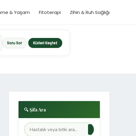
nme & Yaşam
Fitoterapi
Zihin & Ruh Sağlığı
Soru Sor
Kürleri Keşfet
🔍 Şifa Ara
→