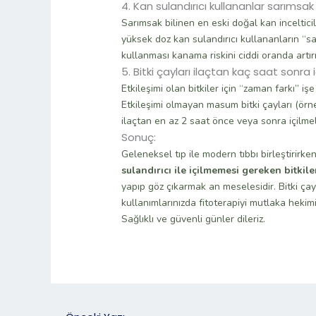
4. Kan sulandırıcı kullananlar sarımsak 
Sarımsak bilinen en eski doğal kan inceltici
yüksek doz kan sulandırıcı kullananların “s
kullanması kanama riskini ciddi oranda artırı
5. Bitki çayları ilaçtan kaç saat sonra i
Etkileşimi olan bitkiler için “zaman farkı” 
Etkileşimi olmayan masum bitki çayları (örne
ilaçtan en az 2 saat önce veya sonra içilmeli
Sonuç:
Geleneksel tıp ile modern tıbbı birleştirirke
sulandırıcı ile içilmemesi gereken bitkile
yapıp göz çıkarmak an meselesidir. Bitki çaylar
kullanımlarınızda fitoterapiyi mutlaka hekimi
Sağlıklı ve güvenli günler dileriz.