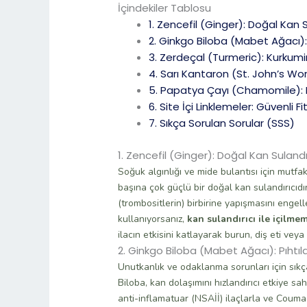
İçindekiler Tablosu
1. Zencefil (Ginger): Doğal Kan S
2. Ginkgo Biloba (Mabet Ağacı)
3. Zerdeçal (Turmeric): Kurkumini
4. Sarı Kantaron (St. John’s Wort)
5. Papatya Çayı (Chamomile): K
6. Site İçi Linklemeler: Güvenli 
7. Sıkça Sorulan Sorular (SSS)
1. Zencefil (Ginger): Doğal Kan Sulandır
Soğuk algınlığı ve mide bulantısı için mutfak
başına çok güçlü bir doğal kan sulandırıcıdır
(trombositlerin) birbirine yapışmasını engelle
kullanıyorsanız,
kan sulandırıcı ile içilme
ilacın etkisini katlayarak burun, diş eti vey
2. Ginkgo Biloba (Mabet Ağacı): Pıht
Unutkanlık ve odaklanma sorunları için sık
Biloba, kan dolaşımını hızlandırıcı etkiye sa
anti-inflamatuar (NSAİİ) ilaçlarla ve Coumad