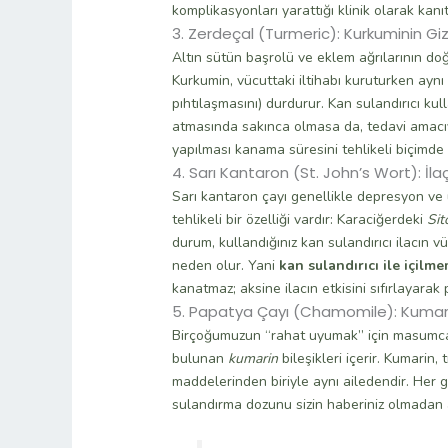
komplikasyonları yarattığı klinik olarak kanıt
3. Zerdeçal (Turmeric): Kurkuminin Gizli
Altın sütün başrolü ve eklem ağrılarının do
Kurkumin, vücuttaki iltihabı kuruturken ay
pıhtılaşmasını) durdurur. Kan sulandırıcı k
atmasında sakınca olmasa da, tedavi amacı
yapılması kanama süresini tehlikeli biçimde 
4. Sarı Kantaron (St. John’s Wort): İlaç 
Sarı kantaron çayı genellikle depresyon ve u
tehlikeli bir özelliği vardır: Karaciğerdeki
Si
durum, kullandığınız kan sulandırıcı ilacın
neden olur. Yani
kan sulandırıcı ile içilm
kanatmaz; aksine ilacın etkisini sıfırlayarak p
5. Papatya Çayı (Chamomile): Kumari
Birçoğumuzun “rahat uyumak” için masumca 
bulunan
kumarin
bileşikleri içerir. Kumarin, 
maddelerinden biriyle aynı ailedendir. Her 
sulandırma dozunu sizin haberiniz olmadan ar