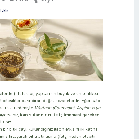
Hekim
vilerde (fitoterapi) yapılan en büyük ve en tehlikeli
al bileşikler barındıran doğal eczanelerdir. Eğer kalp
tma riski nedeniyle
Warfarin (Coumadin), Aspirin veya
nıyorsanız,
kan sulandırıcı ile içilmemesi gereken
ısınız.
ir bitki çayı, kullandığınız ilacın etkisini iki katına
ni sıfırlayarak pıhtı atmasına (felç) neden olabilir.