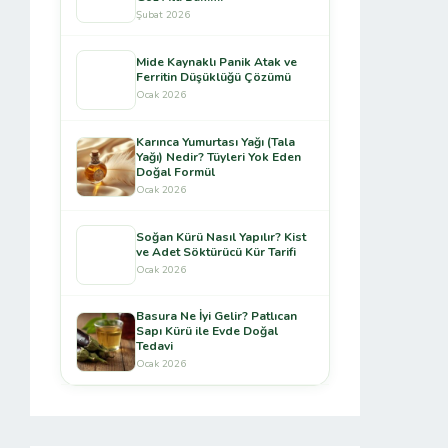
Şubat 2026
Mide Kaynaklı Panik Atak ve
Ferritin Düşüklüğü Çözümü
Ocak 2026
Karınca Yumurtası Yağı (Tala
Yağı) Nedir? Tüyleri Yok Eden
Doğal Formül
Ocak 2026
Soğan Kürü Nasıl Yapılır? Kist
ve Adet Söktürücü Kür Tarifi
Ocak 2026
Basura Ne İyi Gelir? Patlıcan
Sapı Kürü ile Evde Doğal
Tedavi
Ocak 2026