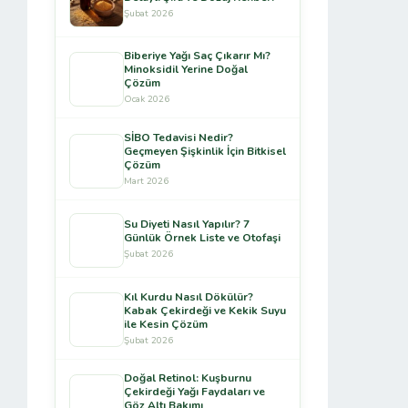
Şubat 2026
Biberiye Yağı Saç Çıkarır Mı?
Minoksidil Yerine Doğal
Çözüm
Ocak 2026
SİBO Tedavisi Nedir?
Geçmeyen Şişkinlik İçin Bitkisel
Çözüm
Mart 2026
Su Diyeti Nasıl Yapılır? 7
Günlük Örnek Liste ve Otofaşi
Şubat 2026
Kıl Kurdu Nasıl Dökülür?
Kabak Çekirdeği ve Kekik Suyu
ile Kesin Çözüm
Şubat 2026
Doğal Retinol: Kuşburnu
Çekirdeği Yağı Faydaları ve
Göz Altı Bakımı