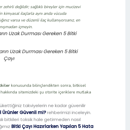
 zehirli değildir; sağlıklı bireyler için mucizevi
erin kimyasal ilaçlarla aynı anda vücuda
ığınız varsa ve düzenli ilaç kullanıyorsanız, en
danışmadan içmeyin.
arın Uzak Durması Gereken 5 Bitki
Çayı
tkiler
konusunda bilinçlendikten sonra, bitkisel
 hakkında sitemizdeki şu otorite içeriklere mutlaka
ükettiğiniz takviyelerin ne kadar güvenilir
el Ürünler Güvenli mi?
rehberimizi inceleyin.
alı bitkileri toksik hale getirmeden nasıl
ığımız
Bitki Çayı Hazırlarken Yapılan 5 Hata