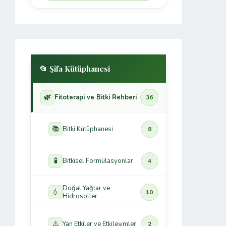
📂 Şifa Kütüphanesi
🌿
Fitoterapi ve Bitki Rehberi
36
📚
Bitki Kütüphanesi
8
🧪
Bitkisel Formülasyonlar
4
Doğal Yağlar ve
💧
10
Hidrosoller
⚠️
Yan Etkiler ve Etkileşimler
2