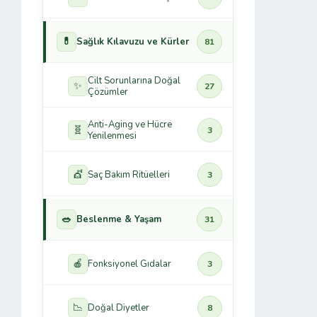
💊
Sağlık Kılavuzu ve Kürler
81
Cilt Sorunlarına Doğal
✨
27
Çözümler
Anti-Aging ve Hücre
🧬
3
Yenilenmesi
💇
Saç Bakım Ritüelleri
3
🥗
Beslenme & Yaşam
31
🍎
Fonksiyonel Gıdalar
3
📉
Doğal Diyetler
8