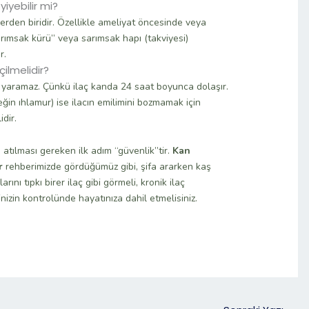
yiyebilir mi?
lerden biridir. Özellikle ameliyat öncesinde veya
arımsak kürü” veya sarımsak hapı (takviyesi)
r.
çilmelidir?
işe yaramaz. Çünkü ilaç kanda 24 saat boyunca dolaşır.
ğin ıhlamur) ise ilacın emilimini bozmamak için
dir.
n atılması gereken ilk adım “güvenlik”tir.
Kan
r
rehberimizde gördüğümüz gibi, şifa ararken kaş
ını tıpkı birer ilaç gibi görmeli, kronik ilaç
nizin kontrolünde hayatınıza dahil etmelisiniz.