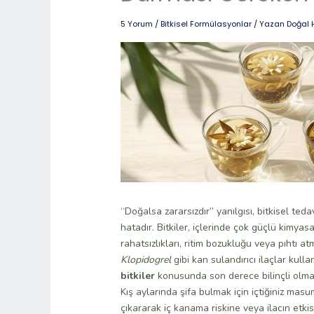
5 Yorum
/
Bitkisel Formülasyonlar
/ Yazan
Doğal 
“Doğalsa zararsızdır” yanılgısı, bitkisel teda
hatadır. Bitkiler, içlerinde çok güçlü kimyas
rahatsızlıkları, ritim bozukluğu veya pıhtı a
Klopidogrel
gibi kan sulandırıcı ilaçlar kulla
bitkiler
konusunda son derece bilinçli olmal
Kış aylarında şifa bulmak için içtiğiniz masum b
çıkararak iç kanama riskine veya ilacın etkisi