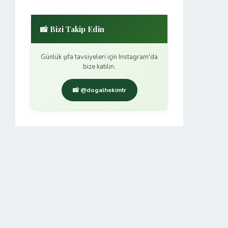
📸 Bizi Takip Edin
Günlük şifa tavsiyeleri için Instagram'da
bize katılın.
📸 @dogalhekimtr