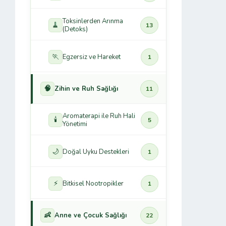
Toksinlerden Arınma
🧹
13
(Detoks)
🏃
Egzersiz ve Hareket
1
🧠
Zihin ve Ruh Sağlığı
11
Aromaterapi ile Ruh Hali
🕯️
5
Yönetimi
🌙
Doğal Uyku Destekleri
1
⚡
Bitkisel Nootropikler
1
👶
Anne ve Çocuk Sağlığı
22