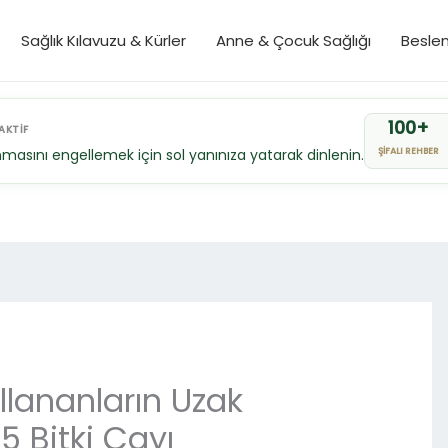
Sağlık Kılavuzu & Kürler
Anne & Çocuk Sağlığı
Besle
100+
AKTİF
masını engellemek için sol yanınıza yatarak dinlenin.
ŞİFALI REHBER
llananların Uzak
 Bitki Çayı