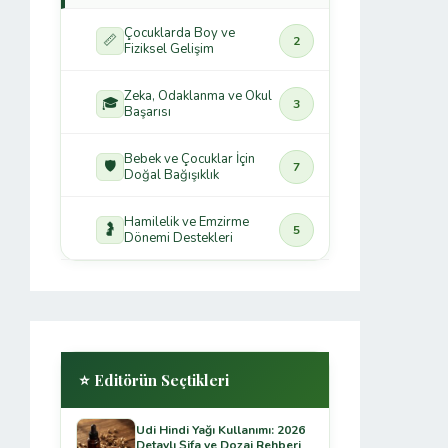
Çocuklarda Boy ve
📏
2
Fiziksel Gelişim
Zeka, Odaklanma ve Okul
🎓
3
Başarısı
Bebek ve Çocuklar İçin
🛡️
7
Doğal Bağışıklık
Hamilelik ve Emzirme
🤰
5
Dönemi Destekleri
⭐ Editörün Seçtikleri
Udi Hindi Yağı Kullanımı: 2026
Detaylı Şifa ve Dozaj Rehberi