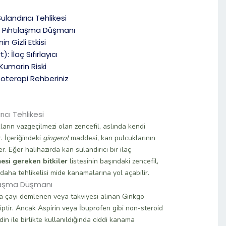
ulandırıcı Tehlikesi
: Pıhtılaşma Düşmanı
n Gizli Etkisi
: İlaç Sıfırlayıcı
umarin Riski
Fitoterapi Rehberiniz
ıcı Tehlikesi
ların vazgeçilmezi olan zencefil, aslında kendi
. İçeriğindeki
gingerol
maddesi, kan pulcuklarının
r. Eğer halihazırda kan sulandırıcı bir ilaç
mesi gereken bitkiler
listesinin başındaki zencefil,
a daha tehlikelisi mide kanamalarına yol açabilir.
ılaşma Düşmanı
ça çayı demlenen veya takviyesi alınan Ginkgo
hiptir. Ancak Aspirin veya İbuprofen gibi non-steroid
in ile birlikte kullanıldığında ciddi kanama