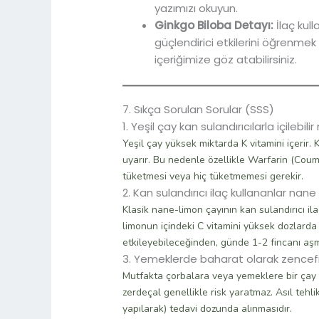
yazımızı okuyun.
Ginkgo Biloba Detayı:
İlaç kull
güçlendirici etkilerini öğrenmek
içeriğimize göz atabilirsiniz.
7. Sıkça Sorulan Sorular (SSS)
1. Yeşil çay kan sulandırıcılarla içilebilir
Yeşil çay yüksek miktarda K vitamini içerir. 
uyarır. Bu nedenle özellikle Warfarin (Coumad
tüketmesi veya hiç tüketmemesi gerekir.
2. Kan sulandırıcı ilaç kullananlar nane 
Klasik nane-limon çayının kan sulandırıcı ila
limonun içindeki C vitamini yüksek dozlarda a
etkileyebileceğinden, günde 1-2 fincanı aş
3. Yemeklerde baharat olarak zencefil
Mutfakta çorbalara veya yemeklere bir çay 
zerdeçal genellikle risk yaratmaz. Asıl tehl
yapılarak) tedavi dozunda alınmasıdır.