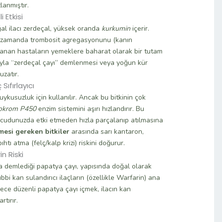
lanmıştır.
 Etkisi
ğal ilacı zerdeçal, yüksek oranda
kurkumin
içerir.
nı zamanda trombosit agregasyonunu (kanın
ullanan hastaların yemeklere baharat olarak bir tutam
yla “zerdeçal çayı” demlenmesi veya yoğun kür
uzatır.
Sıfırlayıcı
ykusuzluk için kullanılır. Ancak bu bitkinin çok
tokrom P450
enzim sistemini aşırı hızlandırır. Bu
 vücudunuzda etki etmeden hızla parçalanıp atılmasına
emesi gereken bitkiler
arasında sarı kantaron,
ıhtı atma (felç/kalp krizi) riskini doğurur.
n Riski
demlediği papatya çayı, yapısında doğal olarak
tıbbi kan sulandırıcı ilaçların (özellikle Warfarin) ana
gece düzenli papatya çayı içmek, ilacın kan
tırır.