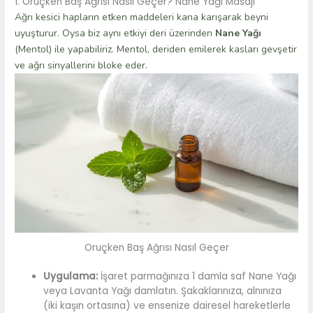
1. Oruçken Baş Ağrısı Nasıl Geçer? Nane Yağı Masajı
Ağrı kesici hapların etken maddeleri kana karışarak beyni
uyuşturur. Oysa biz aynı etkiyi deri üzerinden
Nane Yağı
(Mentol) ile yapabiliriz. Mentol, deriden emilerek kasları gevşetir
ve ağrı sinyallerini bloke eder.
Oruçken Baş Ağrısı Nasıl Geçer
Uygulama:
İşaret parmağınıza 1 damla saf Nane Yağı
veya Lavanta Yağı damlatın. Şakaklarınıza, alnınıza
(iki kaşın ortasına) ve ensenize dairesel hareketlerle