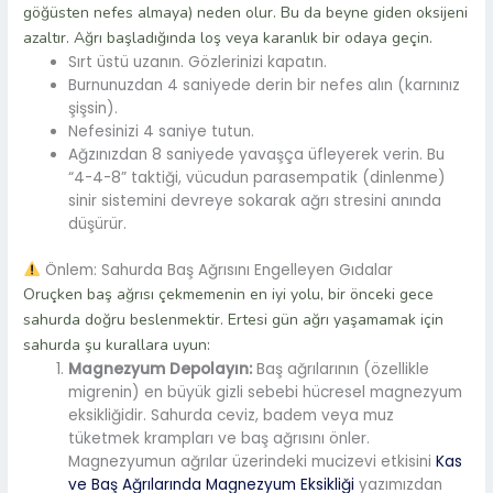
göğüsten nefes almaya) neden olur. Bu da beyne giden oksijeni
azaltır. Ağrı başladığında loş veya karanlık bir odaya geçin.
Sırt üstü uzanın. Gözlerinizi kapatın.
Burnunuzdan 4 saniyede derin bir nefes alın (karnınız
şişsin).
Nefesinizi 4 saniye tutun.
Ağzınızdan 8 saniyede yavaşça üfleyerek verin. Bu
“4-4-8” taktiği, vücudun parasempatik (dinlenme)
sinir sistemini devreye sokarak ağrı stresini anında
düşürür.
Önlem: Sahurda Baş Ağrısını Engelleyen Gıdalar
Oruçken baş ağrısı çekmemenin en iyi yolu, bir önceki gece
sahurda doğru beslenmektir. Ertesi gün ağrı yaşamamak için
sahurda şu kurallara uyun:
Magnezyum Depolayın:
Baş ağrılarının (özellikle
migrenin) en büyük gizli sebebi hücresel magnezyum
eksikliğidir. Sahurda ceviz, badem veya muz
tüketmek krampları ve baş ağrısını önler.
Magnezyumun ağrılar üzerindeki mucizevi etkisini
Kas
ve Baş Ağrılarında Magnezyum Eksikliği
yazımızdan