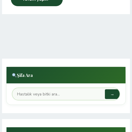
Şifa Ara
→