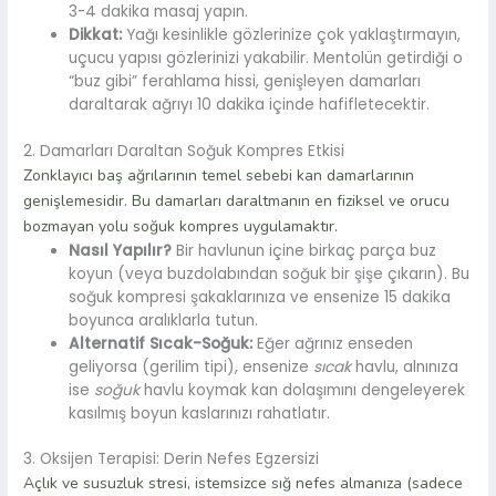
3-4 dakika masaj yapın.
Dikkat:
Yağı kesinlikle gözlerinize çok yaklaştırmayın,
uçucu yapısı gözlerinizi yakabilir. Mentolün getirdiği o
“buz gibi” ferahlama hissi, genişleyen damarları
daraltarak ağrıyı 10 dakika içinde hafifletecektir.
2. Damarları Daraltan Soğuk Kompres Etkisi
Zonklayıcı baş ağrılarının temel sebebi kan damarlarının
genişlemesidir. Bu damarları daraltmanın en fiziksel ve orucu
bozmayan yolu soğuk kompres uygulamaktır.
Nasıl Yapılır?
Bir havlunun içine birkaç parça buz
koyun (veya buzdolabından soğuk bir şişe çıkarın). Bu
soğuk kompresi şakaklarınıza ve ensenize 15 dakika
boyunca aralıklarla tutun.
Alternatif Sıcak-Soğuk:
Eğer ağrınız enseden
geliyorsa (gerilim tipi), ensenize
sıcak
havlu, alnınıza
ise
soğuk
havlu koymak kan dolaşımını dengeleyerek
kasılmış boyun kaslarınızı rahatlatır.
3. Oksijen Terapisi: Derin Nefes Egzersizi
Açlık ve susuzluk stresi, istemsizce sığ nefes almanıza (sadece