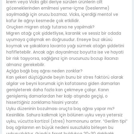
krem veya Vicks gibi deriye sürülen ürünlerin cilt
gözeneklerinden emilmesi yeme-içme (beslenme)
sayılmadığı için orucu bozmaz. Vicks, içerdiği mentol ve
kafur ile ağrıyı kesmede çok etkilidir.
Oruçken migren atağı tutarsa ne yapılmalı?
Migren atağı çok şiddetliyse, karanlık ve sessiz bir odada
uyumaya çalışmak en doğrusudur. Enseye buz aküsü
koymak ve şakaklara lavanta yağı sürmek atağın şiddetini
hafifletebilir. Ancak ağrı dayanılmaz boyutta ise ve hayati
bir risk taşıyorsa, sağlığınız için orucunuzu bozup ilacınızı
almanız gerekebilir.
Açlığa bağlı baş ağrısı neden zonklar?
Kan şekeri düştüğünde beyin bunu bir stres faktörü olarak
algılar ve beyni korumak için kafatasına giden damarları
genişleterek daha fazla kan çekmeye çalışır. Kanın
genişlemiş damarlardan her kalp atışında geçişi, o
hissettiğiniz zonklama hissini yaratır.
Uyku düzeninin bozulması oruçta baş ağrısı yapar mı?
Kesinlikle. Sahura kalkmak için bölünen uyku veya yetersiz
uyku, vücutta kortizol (stres) hormonunu artırır. “Gerilim tipi”
baş ağrılarının en büyük nedeni susuzlukla birleşen bu
uykusuzluktur. Gündüz fırsat buldukça 20-30 dakikalık