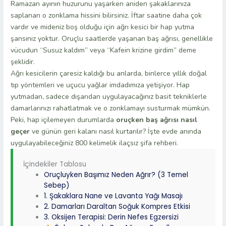
Ramazan ayının huzurunu yaşarken aniden şakaklarınıza
saplanan o zonklama hissini bilirsiniz. İftar saatine daha çok
vardır ve mideniz boş olduğu için ağrı kesici bir hap yutma
şansınız yoktur. Oruçlu saatlerde yaşanan baş ağrısı, genellikle
vücudun “Susuz kaldım” veya “Kafein krizine girdim” deme
şeklidir.
Ağrı kesicilerin çaresiz kaldığı bu anlarda, binlerce yıllık doğal
tıp yöntemleri ve uçucu yağlar imdadımıza yetişiyor. Hap
yutmadan, sadece dışarıdan uygulayacağınız basit tekniklerle
damarlarınızı rahatlatmak ve o zonklamayı susturmak mümkün.
Peki, hap içilemeyen durumlarda
oruçken baş ağrısı nasıl
geçer
ve günün geri kalanı nasıl kurtarılır? İşte evde anında
uygulayabileceğiniz 800 kelimelik ilaçsız şifa rehberi.
İçindekiler Tablosu
Oruçluyken Başımız Neden Ağrır? (3 Temel
Sebep)
1. Şakaklara Nane ve Lavanta Yağı Masajı
2. Damarları Daraltan Soğuk Kompres Etkisi
3. Oksijen Terapisi: Derin Nefes Egzersizi