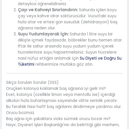
detaylıca öğrenebilirsiniz.
Çayı ve Kahveyi Sınırlandırın:
Sahurda içilen koyu
çay veya kahve idrar söktürücüdür. Vücuttaki suyu
hızla atar ve ertesi gün susuzluk (dehidrasyon) baş
ağrısına neden olur.
Suyu Yudumlayarak İçin:
Sahurda 1 litre suyu bir
dikişte içmek faydasızdır, böbrekler bunu hemen atar.
İftar ile sahur arasında suyu yudum yudum içerek
hücrelerinize suyu hapsetmelisiniz. Suyun hücrelere
nasıl nüfuz ettiğini anlamak için
Su Diyeti ve Doğru Su
Tüketimi
rehberimize mutlaka göz atın.
Sıkça Sorulan Sorular (SSS)
Oruçken kolonya koklamak baş ağrısına iyi gelir mi?
Evet, kolonya (özellikle limon veya mentollü ise) içerdiği
alkolün hızla buharlaşması sayesinde ciltte serinlik yaratır.
Bu ferahlık hissi hafif baş ağrılarını dindirmeye yardımcı olur.
Orucu bozmaz.
Baş ağrısı için şakaklara vicks sürmek orucu bozar mı?
Hayır, Diyanet İşleri Başkanlığı’nın da belirttiği gibi merhem,