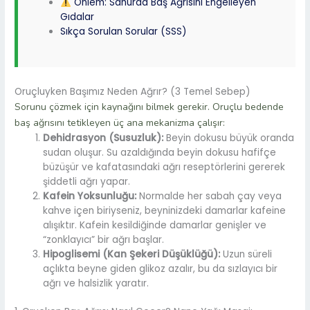
Önlem: Sahurda Baş Ağrısını Engelleyen
Gıdalar
Sıkça Sorulan Sorular (SSS)
Oruçluyken Başımız Neden Ağrır? (3 Temel Sebep)
Sorunu çözmek için kaynağını bilmek gerekir. Oruçlu bedende
baş ağrısını tetikleyen üç ana mekanizma çalışır:
Dehidrasyon (Susuzluk):
Beyin dokusu büyük oranda
sudan oluşur. Su azaldığında beyin dokusu hafifçe
büzüşür ve kafatasındaki ağrı reseptörlerini gererek
şiddetli ağrı yapar.
Kafein Yoksunluğu:
Normalde her sabah çay veya
kahve içen biriyseniz, beyninizdeki damarlar kafeine
alışıktır. Kafein kesildiğinde damarlar genişler ve
“zonklayıcı” bir ağrı başlar.
Hipoglisemi (Kan Şekeri Düşüklüğü):
Uzun süreli
açlıkta beyne giden glikoz azalır, bu da sızlayıcı bir
ağrı ve halsizlik yaratır.