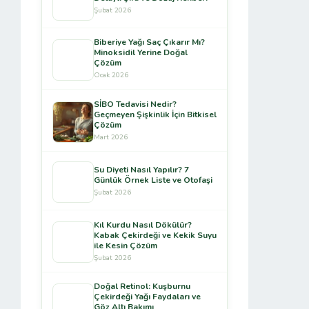
Şubat 2026
Biberiye Yağı Saç Çıkarır Mı?
Minoksidil Yerine Doğal
Çözüm
Ocak 2026
SİBO Tedavisi Nedir?
Geçmeyen Şişkinlik İçin Bitkisel
Çözüm
Mart 2026
Su Diyeti Nasıl Yapılır? 7
Günlük Örnek Liste ve Otofaşi
Şubat 2026
Kıl Kurdu Nasıl Dökülür?
Kabak Çekirdeği ve Kekik Suyu
ile Kesin Çözüm
Şubat 2026
Doğal Retinol: Kuşburnu
Çekirdeği Yağı Faydaları ve
Göz Altı Bakımı