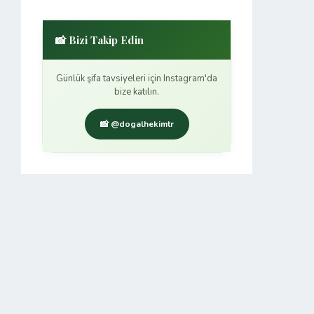
📸 Bizi Takip Edin
Günlük şifa tavsiyeleri için Instagram'da
bize katılın.
📸 @dogalhekimtr