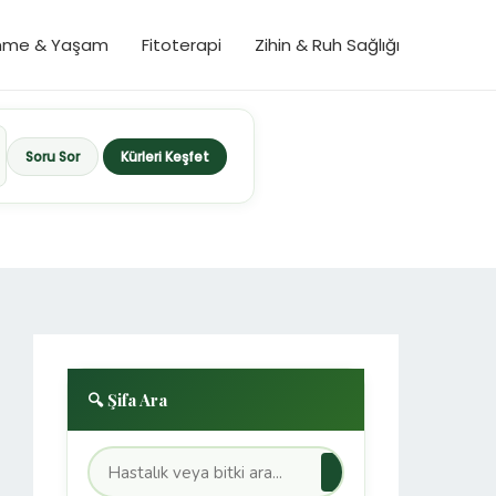
nme & Yaşam
Fitoterapi
Zihin & Ruh Sağlığı
Soru Sor
Kürleri Keşfet
🔍 Şifa Ara
→