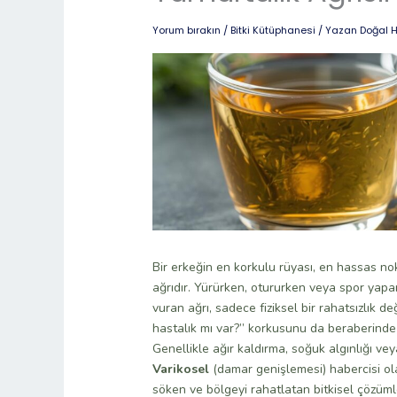
Yorum bırakın
/
Bitki Kütüphanesi
/ Yazan
Doğal 
Bir erkeğin en korkulu rüyası, en hassas no
ağrıdır. Yürürken, otururken veya spor yapa
vuran ağrı, sadece fiziksel bir rahatsızlık d
hastalık mı var?” korkusunu da beraberinde g
Genellikle ağır kaldırma, soğuk algınlığı ve
Varikosel
(damar genişlemesi) habercisi ola
söken ve bölgeyi rahatlatan bitkisel çözüml