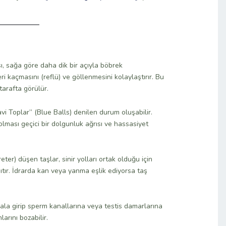
ı, sağa göre daha dik bir açıyla böbrek
 kaçmasını (reflü) ve göllenmesini kolaylaştırır. Bu
arafta görülür.
Toplar” (Blue Balls) denilen durum oluşabilir.
olması geçici bir dolgunluk ağrısı ve hassasiyet
eter) düşen taşlar, sinir yolları ortak olduğu için
ıtır. İdrarda kan veya yanma eşlik ediyorsa taş
anala girip sperm kanallarına veya testis damarlarına
arını bozabilir.