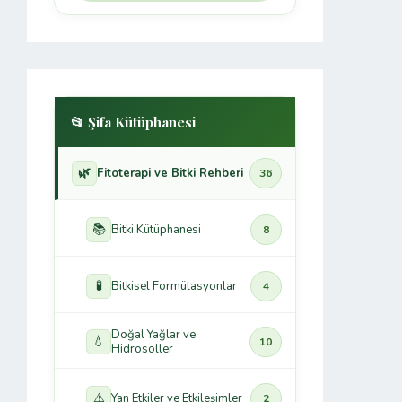
📂 Şifa Kütüphanesi
🌿
Fitoterapi ve Bitki Rehberi
36
📚
Bitki Kütüphanesi
8
🧪
Bitkisel Formülasyonlar
4
Doğal Yağlar ve
💧
10
Hidrosoller
⚠️
Yan Etkiler ve Etkileşimler
2