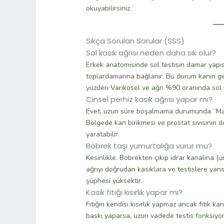
okuyabilirsiniz.
Sıkça Sorulan Sorular (SSS)
Sol kasık ağrısı neden daha sık olur?
Erkek anatomisinde sol testisin damar yapıs
toplardamarına bağlanır. Bu durum kanın geri
yüzden Varikosel ve ağrı %90 oranında sol t
Cinsel perhiz kasık ağrısı yapar mı?
Evet, uzun süre boşalmama durumunda “Mavi 
Bölgede kan birikmesi ve prostat sıvısının d
yaratabilir.
Böbrek taşı yumurtalığa vurur mu?
Kesinlikle. Böbrekten çıkıp idrar kanalına (ür
ağrıyı doğrudan kasıklara ve testislere yans
şüphesi yüksektir.
Kasık fıtığı kısırlık yapar mı?
Fıtığın kendisi kısırlık yapmaz ancak fıtık k
baskı yaparsa, uzun vadede testis fonksiyonl