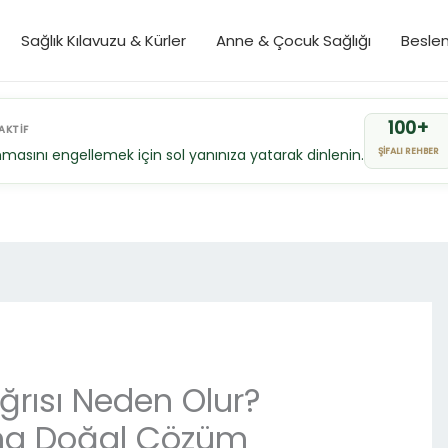
Sağlık Kılavuzu & Kürler
Anne & Çocuk Sağlığı
Besle
100+
AKTİF
masını engellemek için sol yanınıza yatarak dinlenin.
ŞİFALI REHBER
Ağrısı Neden Olur?
ına Doğal Çözüm