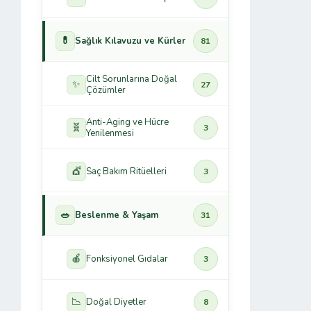
💊
Sağlık Kılavuzu ve Kürler
81
Cilt Sorunlarına Doğal
✨
27
Çözümler
Anti-Aging ve Hücre
🧬
3
Yenilenmesi
💇
Saç Bakım Ritüelleri
3
🥗
Beslenme & Yaşam
31
🍎
Fonksiyonel Gıdalar
3
📉
Doğal Diyetler
8