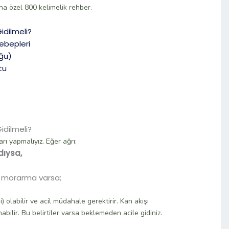
na özel 800 kelimelik rehber.
idilmeli?
Sebepleri
uğu)
tu
idilmeli?
ı yapmalıyız. Eğer ağrı;
dıysa,
ve morarma varsa;
 olabilir ve acil müdahale gerektirir. Kan akışı
abilir. Bu belirtiler varsa beklemeden acile gidiniz.