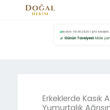
İçeriğe
atla
BUGÜN: 09.08.2026 | ŞİFA REHBERİ 
🌿
Günün Tavsiyesi:
Mide yan
Erkeklerde Kasık 
Yumurtalık Ağrıs