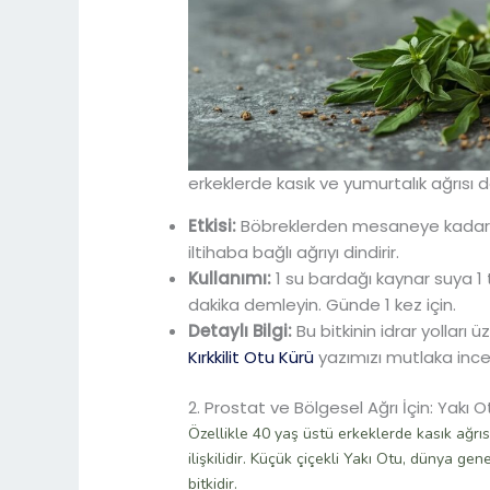
erkeklerde kasık ve yumurtalık ağrısı 
Etkisi:
Böbreklerden mesaneye kadar tü
iltihaba bağlı ağrıyı dindirir.
Kullanımı:
1 su bardağı kaynar suya 1 ta
dakika demleyin. Günde 1 kez için.
Detaylı Bilgi:
Bu bitkinin idrar yolları ü
Kırkkilit Otu Kürü
yazımızı mutlaka ince
2. Prostat ve Bölgesel Ağrı İçin: Yakı O
Özellikle 40 yaş üstü erkeklerde kasık ağrısı
ilişkilidir. Küçük çiçekli Yakı Otu, dünya gen
bitkidir.