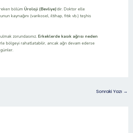
gereken bölüm
Üroloji (Bevliye)
‘dir. Doktor elle
un kaynağını (varikosel, iltihap, fıtık vb.) teşhis
bulmak zorundasınız.
Erkeklerde kasık ağrısı neden
le bölgeyi rahatlatabilir, ancak ağrı devam ederse
 günler.
Sonraki Yazı
→