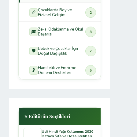
Çocuklarda Boy ve
📏
2
Fiziksel Gelişim
Zeka, Odaklanma ve Okul
🎓
3
Başarısı
Bebek ve Çocuklar İçin
🛡️
7
Doğal Bağışıklık
Hamilelik ve Emzirme
🤰
5
Dönemi Destekleri
⭐ Editörün Seçtikleri
Udi Hindi Yağı Kullanımı: 2026
Detaylı Şifa ve Dozaj Rehberi