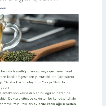
Hekim
ktasında hissettiği o ani sızı veya geçmeyen künt
rken kasık bölgesinden yumurtalıklara (testislere)
eğil, “Acaba kısır mı oluyorum?” veya “Kötü bir
etirir.
ya enfeksiyon kaynaklı olan bu ağrılar, bazen de
bilir. Doktora gitmeye çekinilen bu konuda, iltihabı
er mevcuttur. Peki,
erkeklerde kasık ağrısı neden