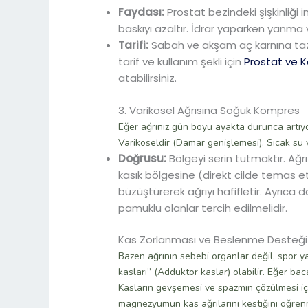
Faydası:
Prostat bezindeki şişkinliği 
baskıyı azaltır. İdrar yaparken yanma v
Tarifi:
Sabah ve akşam aç karnına taze
tarif ve kullanım şekli için
Prostat ve K
atabilirsiniz.
3. Varikosel Ağrısına Soğuk Kompres
Eğer ağrınız gün boyu ayakta durunca artı
Varikoseldir (Damar genişlemesi). Sıcak su 
Doğrusu:
Bölgeyi serin tutmaktır. Ağrı
kasık bölgesine (direkt cilde temas 
büzüştürerek ağrıyı hafifletir. Ayrıca 
pamuklu olanlar tercih edilmelidir.
Kas Zorlanması ve Beslenme Desteği
Bazen ağrının sebebi organlar değil, spor y
kasları” (Adduktor kaslar) olabilir. Eğer bac
Kasların gevşemesi ve spazmın çözülmesi iç
magnezyumun kas ağrılarını kestiğini öğren