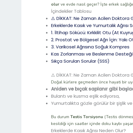
olur
ve evde nasıl geçer? İşte erkek sağlığı
İçindekiler Tablosu
⚠️ DİKKAT: Ne Zaman Acilen Doktora G
Erkeklerde Kasık ve Yumurtalık Ağrısı 
1. İltihap Sökücü: Kırkkilit Otu (At Kuyr
2. Prostat ve Bölgesel Ağrı İçin: Yakı O
3. Varikosel Ağrısına Soğuk Kompres
Kas Zorlanması ve Beslenme Desteği
Sıkça Sorulan Sorular (SSS)
⚠️ DİKKAT: Ne Zaman Acilen Doktora G
Doğal kürlere geçmeden önce hayati bir uyar
Aniden ve bıçak saplanır gibi başla
Bulantı ve kusma eşlik ediyorsa,
Yumurtalıkta gözle görülür bir şişlik 
Bu durum
Testis Torsiyonu
(Testis dönmesi)
kesildiği için saatler içinde doku kaybı yaşan
Erkeklerde Kasık Ağrısı Neden Olur?