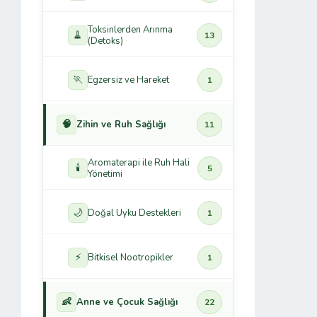
Toksinlerden Arınma
🧹
13
(Detoks)
🏃
Egzersiz ve Hareket
1
🧠
Zihin ve Ruh Sağlığı
11
Aromaterapi ile Ruh Hali
🕯️
5
Yönetimi
🌙
Doğal Uyku Destekleri
1
⚡
Bitkisel Nootropikler
1
👶
Anne ve Çocuk Sağlığı
22