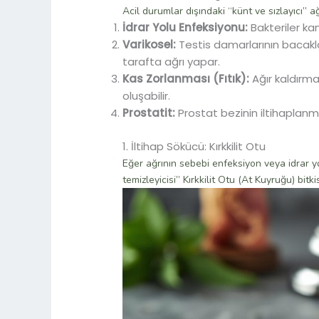
Acil durumlar dışındaki “künt ve sızlayıcı” a
İdrar Yolu Enfeksiyonu:
Bakteriler ka
Varikosel:
Testis damarlarının bacaklar
tarafta ağrı yapar.
Kas Zorlanması (Fıtık):
Ağır kaldırma 
oluşabilir.
Prostatit:
Prostat bezinin iltihaplanma
1. İltihap Sökücü: Kırkkilit Otu
Eğer ağrının sebebi enfeksiyon veya idrar yo
temizleyicisi” Kırkkilit Otu (At Kuyruğu) bitkis