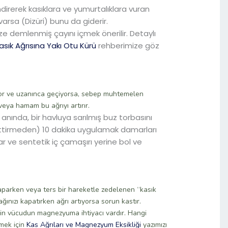
indirerek kasıklara ve yumurtalıklara vuran
arsa (Dizüri) bunu da giderir.
 demlenmiş çayını içmek önerilir. Detaylı
asık Ağrısına Yakı Otu Kürü
rehberimize göz
yor ve uzanınca geçiyorsa, sebep muhtemelen
veya hamam bu ağrıyı artırır.
 anında, bir havluya sarılmış buz torbasını
ettirmeden) 10 dakika uygulamak damarları
dar ve sentetik iç çamaşırı yerine bol ve
aparken veya ters bir hareketle zedelenen “kasık
ağınızı kapatırken ağrı artıyorsa sorun kastır.
in vücudun magnezyuma ihtiyacı vardır. Hangi
mek için
Kas Ağrıları ve Magnezyum Eksikliği
yazımızı