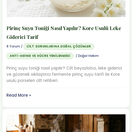
Çözüm
Pirinç Suyu Toniği Nasıl Yapılır? Kore Usulü Leke
Giderici Tarif
8 Yorum
/
CILT SORUNLARINA DOĞAL ÇÖZÜMLER
/
Doğal Hekim
ANTI-AGING VE HÜCRE YENILENMESI
Pirinç suyu toniği nasıl yapılır? Cilt beyazlatıcı, leke giderici
ve gözenek sıkılaştırıcı fermente pirinç suyu tarifi ile Kore
usulü porselen cilt rehberi.
Pirinç
Read More »
Suyu
Toniği
Nasıl
Yapılır?
Kore