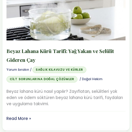
Beyaz Lahana Kürü Tarifi: Yağ Yakan ve Selülit
Gideren Çay
Yorum bırakın
/
SAĞLIK KILAVUZU VE KÜRLER
/
Doğal Hekim
CILT SORUNLARINA DOĞAL ÇÖZÜMLER
Beyaz lahana kürü nasıl yapılır? Zayıflatan, selülitleri yok
eden ve ödem söktüren beyaz lahana kürü tarifi, faydaları
ve uygulama takvimi.
Beyaz
Read More »
Lahana
Kürü