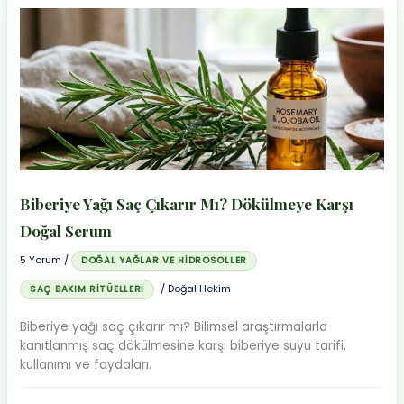
Tarifi:
Cildi
Gençleştiren
Doğal
Kolajen
Biberiye Yağı Saç Çıkarır Mı? Dökülmeye Karşı
Doğal Serum
5 Yorum
/
DOĞAL YAĞLAR VE HIDROSOLLER
/
Doğal Hekim
SAÇ BAKIM RITÜELLERI
Biberiye yağı saç çıkarır mı? Bilimsel araştırmalarla
kanıtlanmış saç dökülmesine karşı biberiye suyu tarifi,
kullanımı ve faydaları.