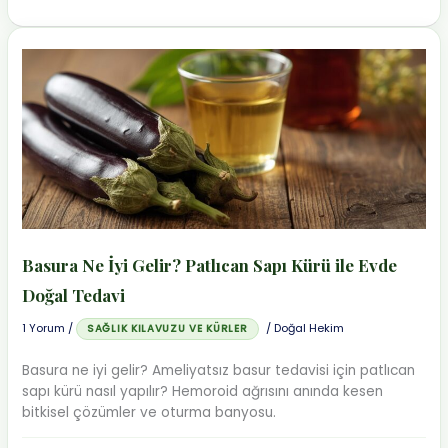
Mantarına
Kesin
Çözüm:
Vicks
ve
Çay
Ağacı
Yağı
Tedavisi
Basura Ne İyi Gelir? Patlıcan Sapı Kürü ile Evde
Doğal Tedavi
1 Yorum
/
/
Doğal Hekim
SAĞLIK KILAVUZU VE KÜRLER
Basura ne iyi gelir? Ameliyatsız basur tedavisi için patlıcan
sapı kürü nasıl yapılır? Hemoroid ağrısını anında kesen
bitkisel çözümler ve oturma banyosu.