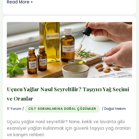
Biberiye
Read More »
Yağı
Saç
Çıkarır
Mı?
Dökülmeye
Karşı
Doğal
Serum
Uçucu Yağlar Nasıl Seyreltilir? Taşıyıcı Yağ Seçimi
ve Oranlar
11 Yorum
/
/
Doğal Hekim
CILT SORUNLARINA DOĞAL ÇÖZÜMLER
Uçucu yağlar nasıl seyreltilir? Nane, kekik ve lavanta gibi
esansiyel yağları kullanmak için güvenli taşıyıcı yağ oranları
ve karışım rehberi.