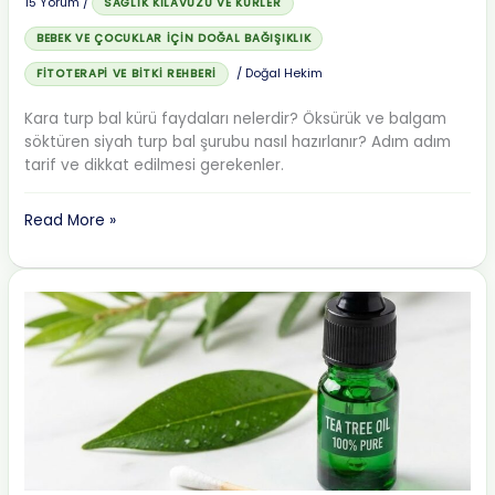
15 Yorum
/
SAĞLIK KILAVUZU VE KÜRLER
BEBEK VE ÇOCUKLAR İÇIN DOĞAL BAĞIŞIKLIK
/
Doğal Hekim
FITOTERAPI VE BITKI REHBERI
Kara turp bal kürü faydaları nelerdir? Öksürük ve balgam
söktüren siyah turp bal şurubu nasıl hazırlanır? Adım adım
tarif ve dikkat edilmesi gerekenler.
Kara
Read More »
Turp
Bal
Kürü
Nasıl
Yapılır?
Öksürük
İçin
Doğal
Antibiyotik