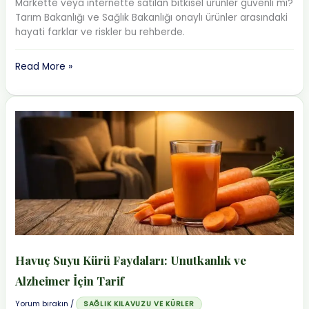
Markette veya internette satılan bitkisel ürünler güvenli mi?
Tarım Bakanlığı ve Sağlık Bakanlığı onaylı ürünler arasındaki
hayati farklar ve riskler bu rehberde.
Bitkisel
Read More »
Ürünler
Güvenli
mi?
Gıda
Takviyesi
ve
Ruhsat
Gerçeği
Havuç Suyu Kürü Faydaları: Unutkanlık ve
Alzheimer İçin Tarif
Yorum bırakın
/
SAĞLIK KILAVUZU VE KÜRLER