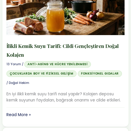
Usulü
Leke
Giderici
Tarif
İlikli Kemik Suyu Tarifi: Cildi Gençleştiren Doğal
Kolajen
13 Yorum
/
ANTI-AGING VE HÜCRE YENILENMESI
ÇOCUKLARDA BOY VE FIZIKSEL GELIŞIM
FONKSIYONEL GIDALAR
/
Doğal Hekim
En iyi ilikli kemik suyu tarifi nasıl yapılır? Kolajen deposu
kemik suyunun faydaları, bağırsak onarımı ve cilde etkileri.
İlikli
Read More »
Kemik
Suyu