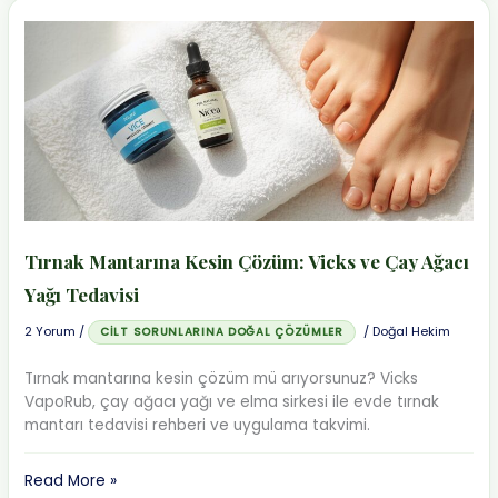
Tarifi:
Yağ
Yakan
ve
Selülit
Gideren
Çay
Tırnak Mantarına Kesin Çözüm: Vicks ve Çay Ağacı
Yağı Tedavisi
2 Yorum
/
/
Doğal Hekim
CILT SORUNLARINA DOĞAL ÇÖZÜMLER
Tırnak mantarına kesin çözüm mü arıyorsunuz? Vicks
VapoRub, çay ağacı yağı ve elma sirkesi ile evde tırnak
mantarı tedavisi rehberi ve uygulama takvimi.
Tırnak
Read More »