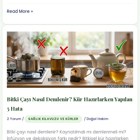
Uçucu
Read More »
Yağlar
Nasıl
Seyreltilir?
Taşıyıcı
Yağ
Seçimi
ve
Oranlar
Bitki Çayı Nasıl Demlenir? Kür Hazırlarken Yapılan
5 Hata
2 Yorum
/
/
Doğal Hekim
SAĞLIK KILAVUZU VE KÜRLER
Bitki çayı nasıl demlenir? Kaynatılmalı mı demlenmeli mi?
İnfüzyon ve dekoksiyon farkı nedir? Bitkisel kür hazırlarken