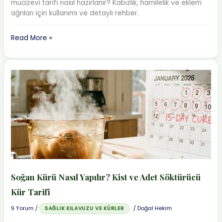
mucizevi tarifi nasıl hazırlanır? Kabızlık, hamilelik ve eklem
ağrıları için kullanımı ve detaylı rehber.
Zeytinyağlı
Read More »
İncir
Kürü
Faydaları:
İbni
Sina’nın
Doğal
Reçetesi
Soğan Kürü Nasıl Yapılır? Kist ve Adet Söktürücü
Kür Tarifi
9 Yorum
/
/
Doğal Hekim
SAĞLIK KILAVUZU VE KÜRLER