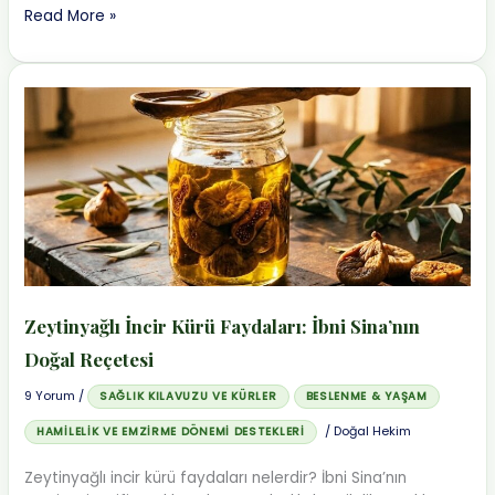
Basura
Read More »
Ne
İyi
Gelir?
Patlıcan
Sapı
Kürü
ile
Evde
Doğal
Tedavi
Zeytinyağlı İncir Kürü Faydaları: İbni Sina’nın
Doğal Reçetesi
9 Yorum
/
SAĞLIK KILAVUZU VE KÜRLER
BESLENME & YAŞAM
/
Doğal Hekim
HAMILELIK VE EMZIRME DÖNEMI DESTEKLERI
Zeytinyağlı incir kürü faydaları nelerdir? İbni Sina’nın