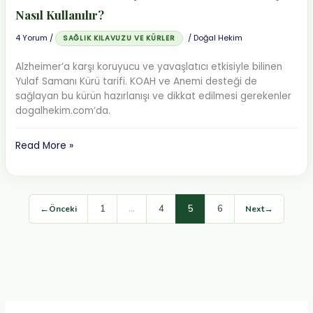
Nasıl Kullanılır?
4 Yorum
/
/
Doğal Hekim
SAĞLIK KILAVUZU VE KÜRLER
Alzheimer’a karşı koruyucu ve yavaşlatıcı etkisiyle bilinen
Yulaf Samanı Kürü tarifi. KOAH ve Anemi desteği de
sağlayan bu kürün hazırlanışı ve dikkat edilmesi gerekenler
dogalhekim.com’da.
Yulaf
Read More »
Samanı
Kürü
Faydaları:
KOAH
1
…
4
5
6
←
→
Önceki
Next
ve
Hafıza
İçin
Nasıl
Kullanılır?