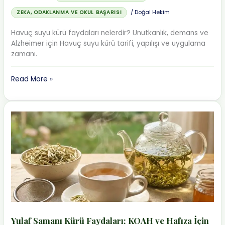
/
Doğal Hekim
ZEKA, ODAKLANMA VE OKUL BAŞARISI
Havuç suyu kürü faydaları nelerdir? Unutkanlık, demans ve
Alzheimer için Havuç suyu kürü tarifi, yapılışı ve uygulama
zamanı.
Havuç
Read More »
Suyu
Kürü
Faydaları:
Unutkanlık
ve
Alzheimer
İçin
Tarif
Yulaf Samanı Kürü Faydaları: KOAH ve Hafıza İçin