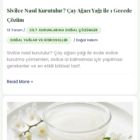
Sivilce Nasıl Kurutulur? Çay Ağacı Yağı ile 1 Gecede
Çözüm
13 Yorum
/
CILT SORUNLARINA DOĞAL ÇÖZÜMLER
/
Doğal Hekim
DOĞAL YAĞLAR VE HIDROSOLLER
Sivilce nasıl kurutulur? Çay ağacı yağı ile evde sivilce
kurutma yöntemleri, sivilce izi kalmaması için yapılması
gerekenler ve en etkili bitkisel tarif.
Sivilce
Read More »
Nasıl
Kurutulur?
Çay
Ağacı
Yağı
ile
1
Gecede