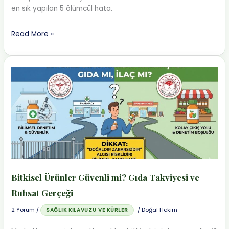
en sık yapılan 5 ölümcül hata.
Bitki
Read More »
Çayı
Nasıl
Demlenir?
Kür
Hazırlarken
Yapılan
5
Hata
Bitkisel Ürünler Güvenli mi? Gıda Takviyesi ve
Ruhsat Gerçeği
2 Yorum
/
/
Doğal Hekim
SAĞLIK KILAVUZU VE KÜRLER