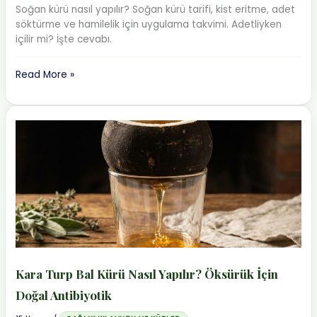
Soğan kürü nasıl yapılır? Soğan kürü tarifi, kist eritme, adet
söktürme ve hamilelik için uygulama takvimi. Adetliyken
içilir mi? İşte cevabı.
Soğan
Read More »
Kürü
Nasıl
Yapılır?
Kist
ve
Adet
Söktürücü
Kür
Tarifi
Kara Turp Bal Kürü Nasıl Yapılır? Öksürük İçin
Doğal Antibiyotik