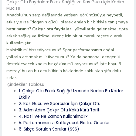
Çakşır Otu Faydaları: Erkek Sağlığı ve Kas Gücü İçin Kadim
Mucize
Anadolu’nun sarp dağlarında yetişen, görüntüsüyle heybetli,
etkisiyle ise “doğanın gücü” olarak anılan bir bitkiyle tanışmaya
hazır mısınız?
Çakşır otu faydaları
, yüzyıllardır geleneksel tıpta
erkek sağlığı ve fiziksel direnç için bir numaralı reçete olarak
kullanılmıştır.
Halsizlik mi hissediyorsunuz? Spor performansınızı doğal
yollarla artırmak mı istiyorsunuz? Ya da hormonal dengenizi
destekleyecek kadim bir çözüm mü arıyorsunuz? İşte boyu 3
metreyi bulan bu dev bitkinin köklerinde saklı olan şifa dolu
sırlar.
İçindekiler Tablosu
1. Çakşır Otu Erkek Sağlığı Üzerinde Neden Bu Kadar
Etkili?
2. Kas Gücü ve Sporcular İçin Çakşır Otu
3. Adım Adım Çakşır Otu Kökü Kürü Tarifi
4. Nasıl ve Ne Zaman Kullanılmalı?
5. Performansınızı Katlayacak Ekstra Öneriler
6. Sıkça Sorulan Sorular (SSS)