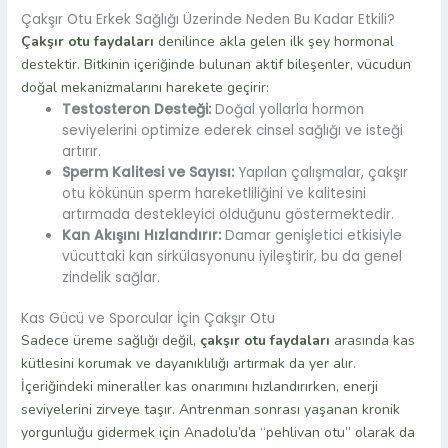
Çakşır Otu Erkek Sağlığı Üzerinde Neden Bu Kadar Etkili?
Çakşır otu faydaları
denilince akla gelen ilk şey hormonal
destektir. Bitkinin içeriğinde bulunan aktif bileşenler, vücudun
doğal mekanizmalarını harekete geçirir:
Testosteron Desteği:
Doğal yollarla hormon
seviyelerini optimize ederek cinsel sağlığı ve isteği
artırır.
Sperm Kalitesi ve Sayısı:
Yapılan çalışmalar, çakşır
otu kökünün sperm hareketliliğini ve kalitesini
artırmada destekleyici olduğunu göstermektedir.
Kan Akışını Hızlandırır:
Damar genişletici etkisiyle
vücuttaki kan sirkülasyonunu iyileştirir, bu da genel
zindelik sağlar.
Kas Gücü ve Sporcular İçin Çakşır Otu
Sadece üreme sağlığı değil,
çakşır otu faydaları
arasında kas
kütlesini korumak ve dayanıklılığı artırmak da yer alır.
İçeriğindeki mineraller kas onarımını hızlandırırken, enerji
seviyelerini zirveye taşır. Antrenman sonrası yaşanan kronik
yorgunluğu gidermek için Anadolu’da “pehlivan otu” olarak da