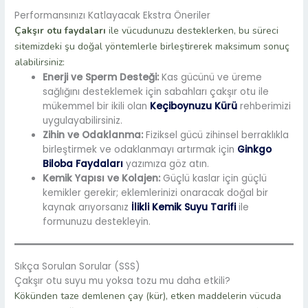
Performansınızı Katlayacak Ekstra Öneriler
Çakşır otu faydaları
ile vücudunuzu desteklerken, bu süreci
sitemizdeki şu doğal yöntemlerle birleştirerek maksimum sonuç
alabilirsiniz:
Enerji ve Sperm Desteği:
Kas gücünü ve üreme
sağlığını desteklemek için sabahları çakşır otu ile
mükemmel bir ikili olan
Keçiboynuzu Kürü
rehberimizi
uygulayabilirsiniz.
Zihin ve Odaklanma:
Fiziksel gücü zihinsel berraklıkla
birleştirmek ve odaklanmayı artırmak için
Ginkgo
Biloba Faydaları
yazımıza göz atın.
Kemik Yapısı ve Kolajen:
Güçlü kaslar için güçlü
kemikler gerekir; eklemlerinizi onaracak doğal bir
kaynak arıyorsanız
İlikli Kemik Suyu Tarifi
ile
formunuzu destekleyin.
Sıkça Sorulan Sorular (SSS)
Çakşır otu suyu mu yoksa tozu mu daha etkili?
Kökünden taze demlenen çay (kür), etken maddelerin vücuda