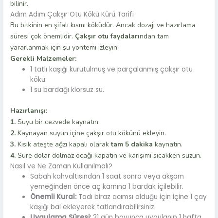
bilinir.
Adım Adım Çakşır Otu Kökü Kürü Tarifi
Bu bitkinin en şifalı kısmı köküdür. Ancak dozajı ve hazırlama
süresi çok önemlidir.
Çakşır otu faydaları
ndan tam
yararlanmak için şu yöntemi izleyin:
Gerekli Malzemeler:
1 tatlı kaşığı kurutulmuş ve parçalanmış çakşır otu
kökü.
1 su bardağı klorsuz su.
Hazırlanışı:
1.
Suyu bir cezvede kaynatın.
2.
Kaynayan suyun içine çakşır otu kökünü ekleyin.
3.
Kısık ateşte ağzı kapalı olarak
tam 5 dakika
kaynatın.
4.
Süre dolar dolmaz ocağı kapatın ve karışımı sıcakken süzün.
Nasıl ve Ne Zaman Kullanılmalı?
Sabah kahvaltısından 1 saat sonra veya akşam
yemeğinden önce aç karnına 1 bardak içilebilir.
Önemli Kural:
Tadı biraz acımsı olduğu için içine 1 çay
kaşığı bal ekleyerek tatlandırabilirsiniz.
Uygulama Süresi:
21 gün boyunca uygulanıp 1 hafta