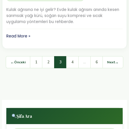
Kulak ağrısına ne iyi gelir? Evde kulak ağrısını anında kesen
sarımsak yağı kürü, soğan suyu kompresi ve sıcak
uygulama yöntemleri bu rehberde.
Kulak
Read More »
Ağrısına
Ne
İyi
Gelir?
1
2
3
4
…
6
←
→
Önceki
Next
Sarımsak
Yağı
ve
Soğan
Suyu
Kürü
Şifa Ara