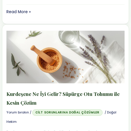
İstemsiz
Read More »
Gaz
Kaçırma
Nasıl
Geçer?
Ebegümeci
Kürü
ve
Kegel
Egzersizi
Kurdeşene Ne İyi Gelir? Süpürge Otu Tohumu ile
Kesin Çözüm
Yorum bırakın
/
/
Doğal
CILT SORUNLARINA DOĞAL ÇÖZÜMLER
Hekim