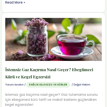
Burun
Read More »
Kanaması
Nasıl
Durdurulur?
Isırgan
Otu
ile
Kesin
Çözüm
İstemsiz Gaz Kaçırma Nasıl Geçer? Ebegümeci
Kürü ve Kegel Egzersizi
Yorum bırakın
/
/
Doğal Hekim
SAĞLIK KILAVUZU VE KÜRLER
İstemsiz gaz kaçırma nasıl geçer? Gaz tutamama sorunu
için ebegümeci kürü tarifi ve makat kaslarını güçlendiren
kegel egzersizleri