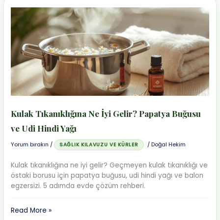
Çocuklarda
İnatçı
Siğile
Doğal
Çözüm
Kulak Tıkanıklığına Ne İyi Gelir? Papatya Buğusu
ve Udi Hindi Yağı
Yorum bırakın
/
/
Doğal Hekim
SAĞLIK KILAVUZU VE KÜRLER
Kulak tıkanıklığına ne iyi gelir? Geçmeyen kulak tıkanıklığı ve
östaki borusu için papatya buğusu, udi hindi yağı ve balon
egzersizi. 5 adımda evde çözüm rehberi.
Kulak
Read More »