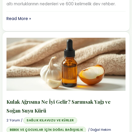
altı morluklarının nedenleri ve 600 kelimelik dev rehber.
Göz
Read More »
Altı
Morlukları
Nasıl
Geçer?
Evde
3
Adımda
Doğal
Çözüm
Kulak Ağrısına Ne İyi Gelir? Sarımsak Yağı ve
Soğan Suyu Kürü
2 Yorum
/
SAĞLIK KILAVUZU VE KÜRLER
/
Doğal Hekim
BEBEK VE ÇOCUKLAR İÇIN DOĞAL BAĞIŞIKLIK