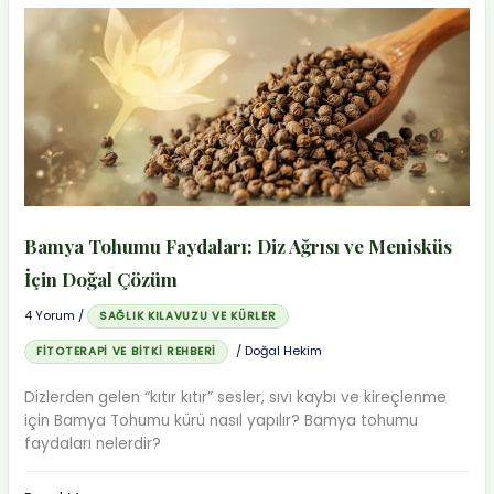
mı
Glisinat
mı?
Hangisi
Ne
İşe
Yarar?
Bamya Tohumu Faydaları: Diz Ağrısı ve Menisküs
İçin Doğal Çözüm
4 Yorum
/
SAĞLIK KILAVUZU VE KÜRLER
/
Doğal Hekim
FITOTERAPI VE BITKI REHBERI
Dizlerden gelen “kıtır kıtır” sesler, sıvı kaybı ve kireçlenme
için Bamya Tohumu kürü nasıl yapılır? Bamya tohumu
faydaları nelerdir?