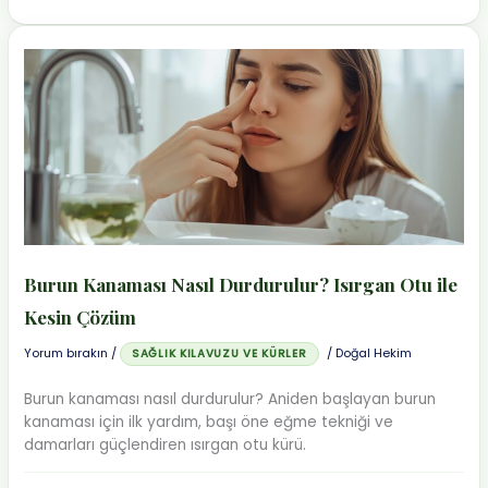
Tıkanıklığına
Ne
İyi
Gelir?
Papatya
Buğusu
ve
Udi
Hindi
Yağı
Burun Kanaması Nasıl Durdurulur? Isırgan Otu ile
Kesin Çözüm
Yorum bırakın
/
/
Doğal Hekim
SAĞLIK KILAVUZU VE KÜRLER
Burun kanaması nasıl durdurulur? Aniden başlayan burun
kanaması için ilk yardım, başı öne eğme tekniği ve
damarları güçlendiren ısırgan otu kürü.