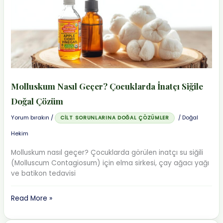
Molluskum Nasıl Geçer? Çocuklarda İnatçı Siğile
Doğal Çözüm
Yorum bırakın
/
/
Doğal
CILT SORUNLARINA DOĞAL ÇÖZÜMLER
Hekim
Molluskum nasıl geçer? Çocuklarda görülen inatçı su siğili
(Molluscum Contagiosum) için elma sirkesi, çay ağacı yağı
ve batikon tedavisi
Molluskum
Read More »
Nasıl
Geçer?