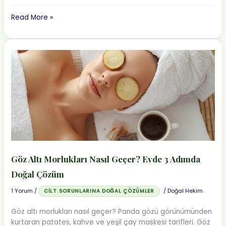
Vajinal
Read More »
Mantar
ve
Sistit
Nasıl
Geçer?
Evde
Doğal
Tedavi
Göz Altı Morlukları Nasıl Geçer? Evde 3 Adımda
Doğal Çözüm
1 Yorum
/
/
Doğal Hekim
CILT SORUNLARINA DOĞAL ÇÖZÜMLER
Göz altı morlukları nasıl geçer? Panda gözü görünümünden
kurtaran patates, kahve ve yeşil çay maskesi tarifleri. Göz