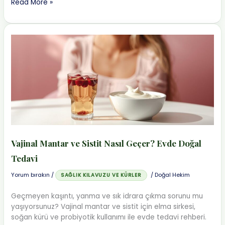
Bamya
Read More »
Tohumu
Faydaları:
Diz
Ağrısı
ve
Menisküs
İçin
Doğal
Çözüm
Vajinal Mantar ve Sistit Nasıl Geçer? Evde Doğal
Tedavi
Yorum bırakın
/
/
Doğal Hekim
SAĞLIK KILAVUZU VE KÜRLER
Geçmeyen kaşıntı, yanma ve sık idrara çıkma sorunu mu
yaşıyorsunuz? Vajinal mantar ve sistit için elma sirkesi,
soğan kürü ve probiyotik kullanımı ile evde tedavi rehberi.