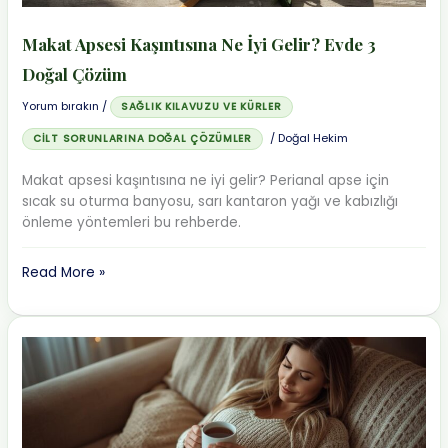
Çözüm
Makat Apsesi Kaşıntısına Ne İyi Gelir? Evde 3
Doğal Çözüm
Yorum bırakın
/
SAĞLIK KILAVUZU VE KÜRLER
/
Doğal Hekim
CILT SORUNLARINA DOĞAL ÇÖZÜMLER
Makat apsesi kaşıntısına ne iyi gelir? Perianal apse için
sıcak su oturma banyosu, sarı kantaron yağı ve kabızlığı
önleme yöntemleri bu rehberde.
Makat
Read More »
Apsesi
Kaşıntısına
Ne
İyi
Gelir?
Evde
3
Doğal