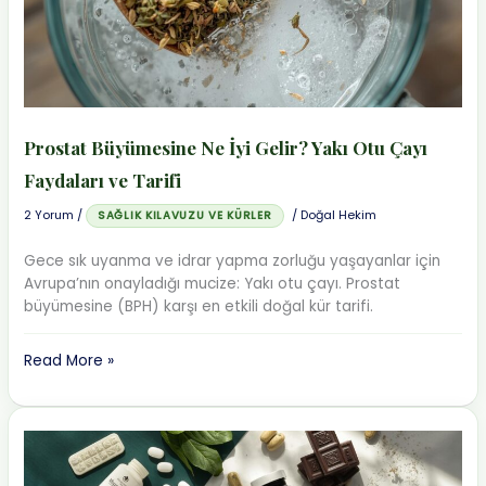
Doğal
Tedavi
Prostat Büyümesine Ne İyi Gelir? Yakı Otu Çayı
Faydaları ve Tarifi
2 Yorum
/
/
Doğal Hekim
SAĞLIK KILAVUZU VE KÜRLER
Gece sık uyanma ve idrar yapma zorluğu yaşayanlar için
Avrupa’nın onayladığı mucize: Yakı otu çayı. Prostat
büyümesine (BPH) karşı en etkili doğal kür tarifi.
Prostat
Read More »
Büyümesine
Ne
İyi
Gelir?
Yakı