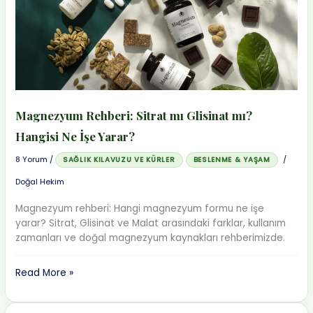
Otu
Çayı
Faydaları
ve
Tarifi
Magnezyum Rehberi: Sitrat mı Glisinat mı?
Hangisi Ne İşe Yarar?
8 Yorum
/
/
SAĞLIK KILAVUZU VE KÜRLER
BESLENME & YAŞAM
Doğal Hekim
Magnezyum rehberi: Hangi magnezyum formu ne işe
yarar? Sitrat, Glisinat ve Malat arasındaki farklar, kullanım
zamanları ve doğal magnezyum kaynakları rehberimizde.
Magnezyum
Read More »
Rehberi:
Sitrat