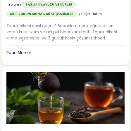
1 Yorum
/
SAĞLIK KILAVUZU VE KÜRLER
/
Doğal Hekim
CILT SORUNLARINA DOĞAL ÇÖZÜMLER
Topuk dikeni nasıl geçer? Sabahları topuk ağrısına son
veren kuru üzüm ve acı pul biber kürü tarifi. Topuk dikeni
kırma egzersizleri ve 3 günlük kesin çözüm rehberi.
Topuk
Read More »
Dikeni
Nasıl
Geçer?
Acı
Biber
ve
Üzüm
Kürü
ile
3
Günde
Son