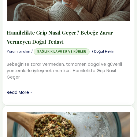
Çözüm
Hamilelikte Grip Nasıl Geçer? Bebeğe Zarar
Vermeyen Doğal Tedavi
Yorum bırakın
/
/
Doğal Hekim
SAĞLIK KILAVUZU VE KÜRLER
Bebeğinize zarar vermeden, tamamen doğal ve güvenli
yöntemlerle iyileşmek mümkün. Hamilelikte Grip Nasıl
Geçer
Hamilelikte
Read More »
Grip
Nasıl
Geçer?
Bebeğe
Zarar
Vermeyen