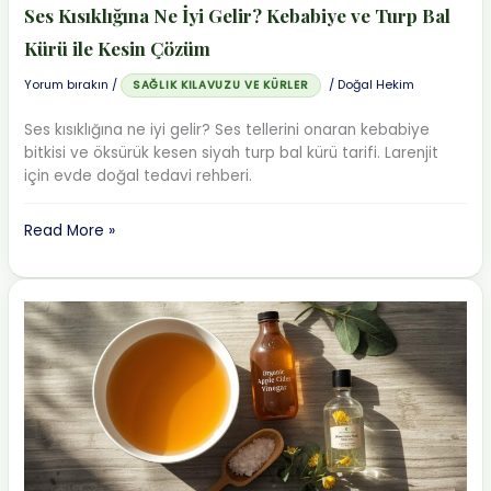
Ses Kısıklığına Ne İyi Gelir? Kebabiye ve Turp Bal
Kürü ile Kesin Çözüm
Yorum bırakın
/
/
Doğal Hekim
SAĞLIK KILAVUZU VE KÜRLER
Ses kısıklığına ne iyi gelir? Ses tellerini onaran kebabiye
bitkisi ve öksürük kesen siyah turp bal kürü tarifi. Larenjit
için evde doğal tedavi rehberi.
Ses
Read More »
Kısıklığına
Ne
İyi
Gelir?
Kebabiye
ve
Turp
Bal
Kürü
ile
Kesin