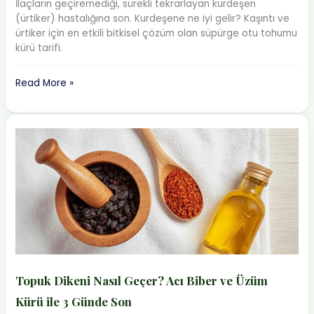
İlaçların geçiremediği, sürekli tekrarlayan kurdeşen
(ürtiker) hastalığına son. Kurdeşene ne iyi gelir? Kaşıntı ve
ürtiker için en etkili bitkisel çözüm olan süpürge otu tohumu
kürü tarifi.
Kurdeşene
Read More »
Ne
İyi
Gelir?
Süpürge
Otu
Tohumu
ile
Kesin
Çözüm
Topuk Dikeni Nasıl Geçer? Acı Biber ve Üzüm
Kürü ile 3 Günde Son